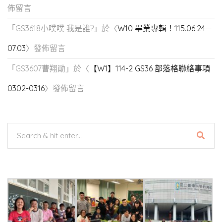
佈留言
「
GS3618小噗噗 我是誰?
」於〈
W10 畢業專輯！115.06.24—
07.03
〉發佈留言
「
GS3607曹翔勛
」於〈
【W1】114-2 GS36 部落格聯絡事項
0302-0316
〉發佈留言