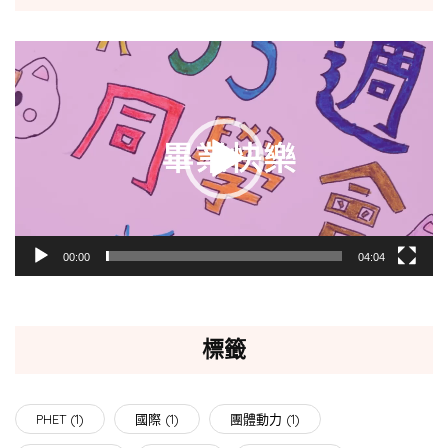
視
訊
播
放
器
00:00
04:04
標籤
PHET
(1)
國際
(1)
團體動力
(1)