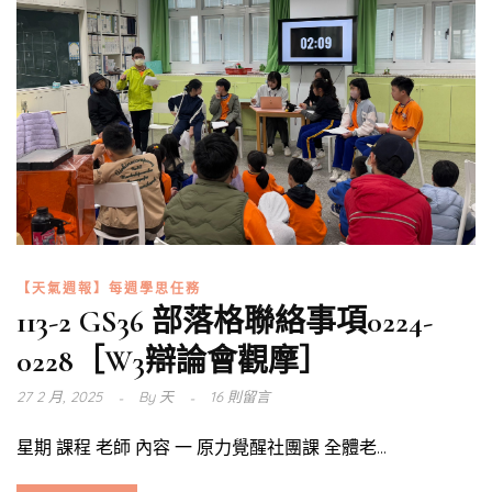
【天氣週報】每週學思任務
113-2 GS36 部落格聯絡事項0224-
0228［W3辯論會觀摩］
27 2 月, 2025
By
天
16 則留言
星期 課程 老師 內容 一 原力覺醒社團課 全體老...