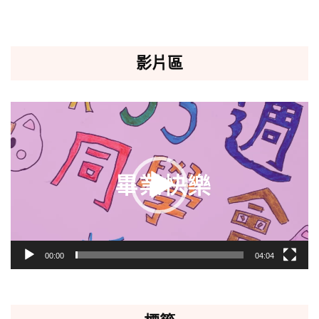
影片區
視
訊
播
放
器
00:00
04:04