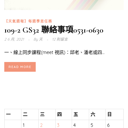
【天氣週報】每週學思任務
109-2 GS32 聯絡事項0531-0630
2 6 月, 2021
By
天
12 則留言
一、線上同步課程(meet 視訊)：邱老、潘老或四...
READ MORE
一
二
三
四
五
六
日
1
2
3
4
5
6