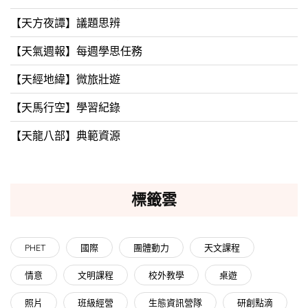
【天方夜譚】議題思辨
【天氣週報】每週學思任務
【天經地緯】微旅壯遊
【天馬行空】學習紀錄
【天龍八部】典範資源
標籤雲
PHET
國際
團體動力
天文課程
情意
文明課程
校外教學
桌遊
照片
班級經營
生態資訊營隊
研創點滴