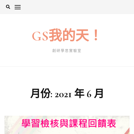
Skip
to
content
GS我的天！
創研學思實驗室
月份:
2021 年 6 月