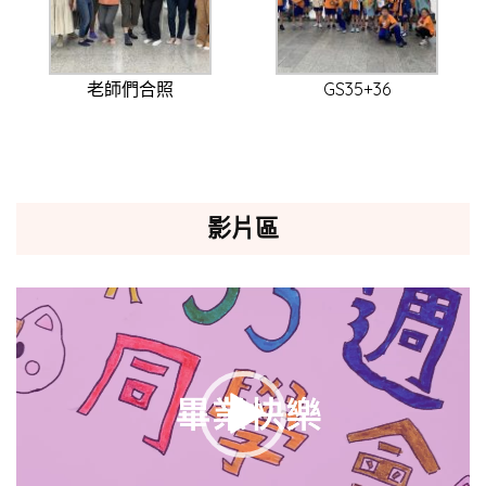
老師們合照
GS35+36
影片區
視
訊
播
放
器