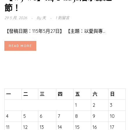
節！
29 5 月, 2026
By
天
1 則留言
【發稿日期：115年5月27日】 【主題：以愛與專...
READ MORE
一
二
三
四
五
六
日
1
2
3
4
5
6
7
8
9
10
11
12
13
14
15
16
17