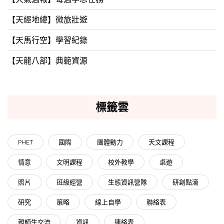
【天經地緯】微旅壯遊
【天馬行空】學習紀錄
【天龍八部】典範資源
標籤雲
PHET
國際
團體動力
天文課程
情意
文明課程
校外教學
桌遊
照片
班級經營
生態資訊營隊
研創點滴
研究
策略
線上自學
聯絡表
親師生交流
資訊
連絡表