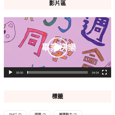
影片區
視
訊
播
放
器
00:00
04:04
標籤
PHET
(1)
國際
(1)
團體動力
(1)