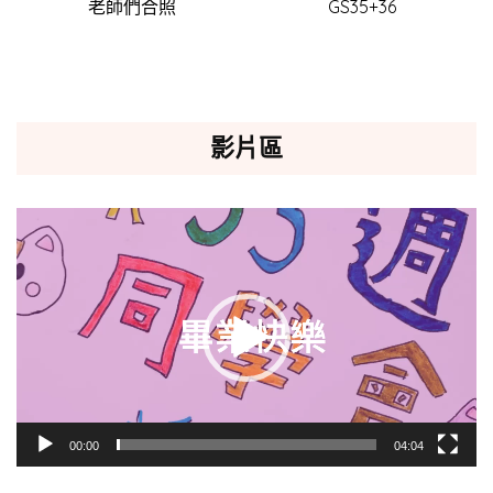
老師們合照
GS35+36
影片區
視
訊
播
放
器
00:00
04:04