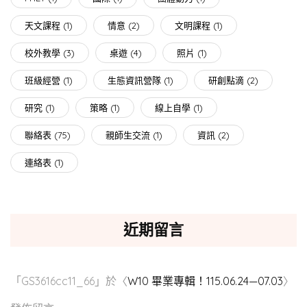
天文課程
(1)
情意
(2)
文明課程
(1)
校外教學
(3)
桌遊
(4)
照片
(1)
班級經營
(1)
生態資訊營隊
(1)
研創點滴
(2)
研究
(1)
策略
(1)
線上自學
(1)
聯絡表
(75)
親師生交流
(1)
資訊
(2)
連絡表
(1)
近期留言
「
GS3616cc11_66
」於〈
W10 畢業專輯！115.06.24—07.03
〉