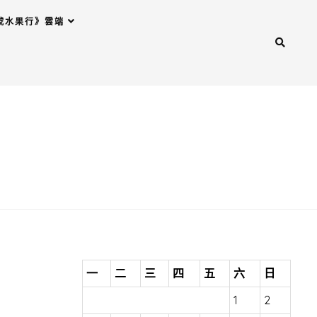
號水果行》雲端
一
二
三
四
五
六
日
1
2