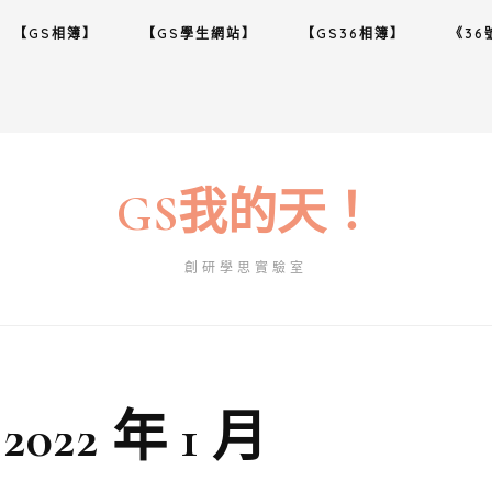
【GS相簿】
【GS學生網站】
【GS36相簿】
《36
GS我的天！
創研學思實驗室
:
2022 年 1 月