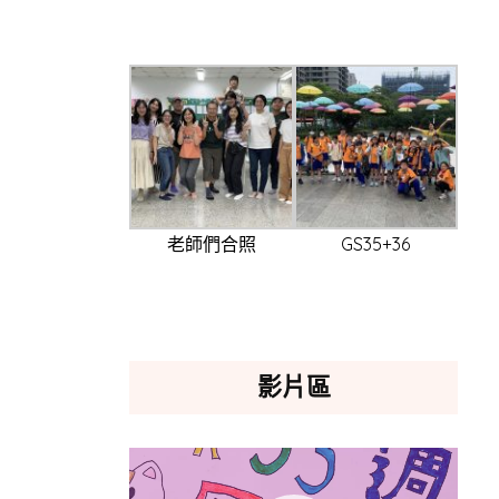
老師們合照
GS35+36
影片區
視
訊