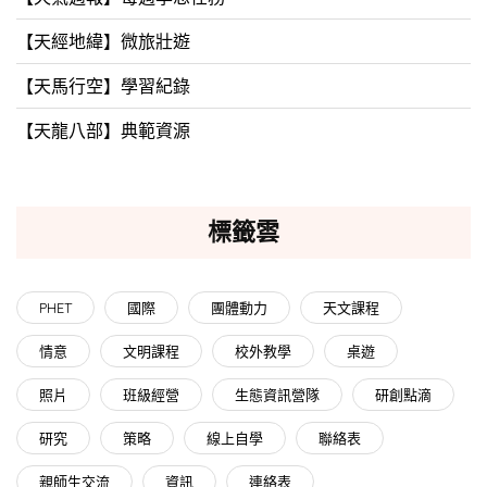
【天經地緯】微旅壯遊
【天馬行空】學習紀錄
【天龍八部】典範資源
標籤雲
PHET
國際
團體動力
天文課程
情意
文明課程
校外教學
桌遊
照片
班級經營
生態資訊營隊
研創點滴
研究
策略
線上自學
聯絡表
親師生交流
資訊
連絡表