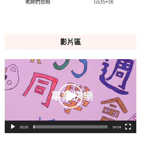
老師們合照
GS35+36
影片區
視
訊
播
放
器
00:00
04:04