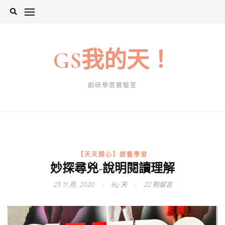
Skip
to
content
GS我的天！
創研學思實驗室
【天天開心】遊藝學習
妙探尋兇-說明閱讀理解
23 11 月, 2020
By
天
22 則留言