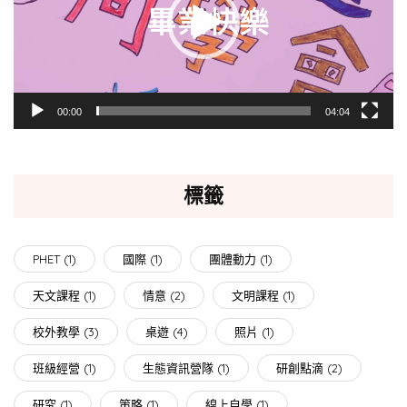
放
器
00:00
04:04
標籤
PHET
(1)
國際
(1)
團體動力
(1)
天文課程
(1)
情意
(2)
文明課程
(1)
校外教學
(3)
桌遊
(4)
照片
(1)
班級經營
(1)
生態資訊營隊
(1)
研創點滴
(2)
研究
(1)
策略
(1)
線上自學
(1)