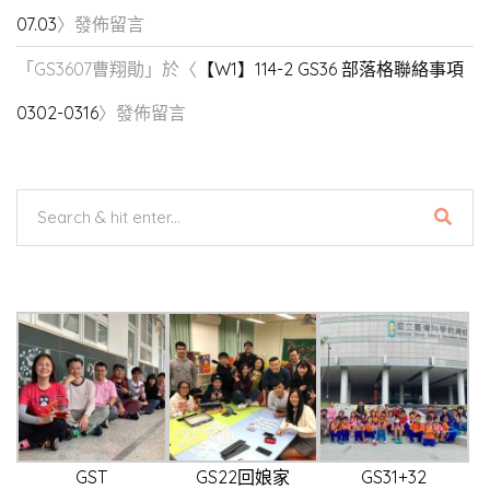
07.03
〉發佈留言
「
GS3607曹翔勛
」於〈
【W1】114-2 GS36 部落格聯絡事項
0302-0316
〉發佈留言
GST
GS22回娘家
GS31+32