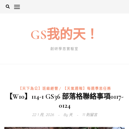
Skip
to
content
GS我的天！
創研學思實驗室
【天下為公】班級經營
【天氣週報】每週學思任務
【W10】114-1 GS36 部落格聯絡事項0117-
0124
22 1 月, 2026
By
天
11 則留言