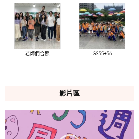
老師們合照
GS35+36
影片區
視
訊
播