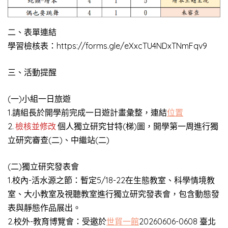
二、表單連結
學習檢核表：https://forms.gle/eXxcTU4NDxTNmFqv9
三、活動提醒
(一)小組一日旅遊
1.請組長於開學前完成一日遊計畫彙整，連結
位置
2.
檢核並修改
個人獨立研究甘特(梯)圖，開學第一周進行獨
立研究審查(二)、中繼站(二)
(二)獨立研究發表會
1.校內-活水源之節：暫定5/18-22在生態教室、科學情境教
室、大小教室及視聽教室進行獨立研究發表會，包含動態發
表與靜態作品展出。
2.校外-教育博覽會：受邀於
世貿一館
20260606-0608 臺北