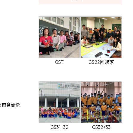
GST
GS22回娘家
須包含研究
GS31+32
GS32+33