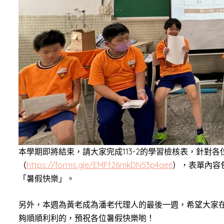
本學期即將結束，請大家完成113-2的學習檢核表，針對
（
https://forms.gle/EMFf26mkDN53p4ae6
），表單內容
「暑假快樂」。
另外，本週為黃老成為潘老代理人的最後一週，希望大家
夠順順利利的，預祝各位暑假快樂喲！