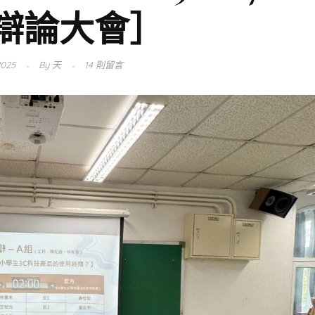
辯論大會］
2025
By
天
14 則留言