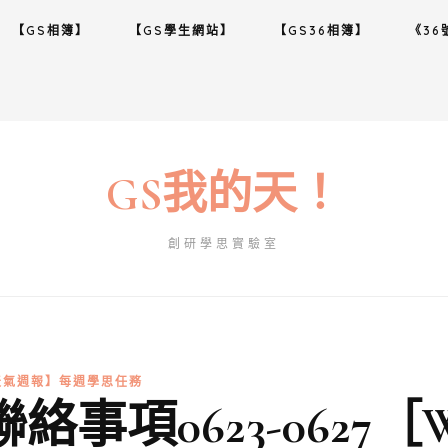
【GS相簿】
【GS學生網站】
【GS36相簿】
《36
GS我的天！
創研學思實驗室
天氣週報】每週學思任務
格聯絡事項0623-0627［