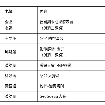
老師
內容
全體
社團期末成果發表會
老師
（與週三調課）
王劭予
6/24 防空演習
創作解析–玉子
邱鴻麟
（與週一調課）
黃語涵
辯論大會–不服來辯
徐妤函
6/27 大掃除
黃語涵
乾杯–變異規則
黃語涵
GeoGuessr大賽