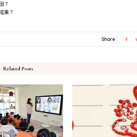
因？
成果？
Share :
Related Posts