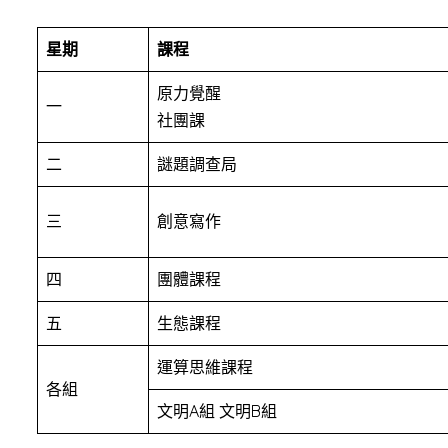
星期
課程
原力覺醒
一
社團課
二
謎題調查局
三
創意寫作
四
團體課程
五
生態課程
運算思維課程
各組
文明A組 文明B組