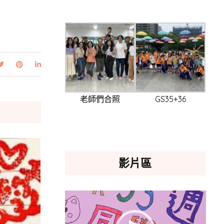
老師們合照
GS35+36
影片區
視
訊
播