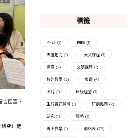
標籤
PHET
(1)
國際
(1)
團體動力
(1)
天文課程
(1)
情意
(2)
文明課程
(1)
校外教學
(3)
桌遊
(4)
照片
(1)
班級經營
(1)
留言區簽下
生態資訊營隊
(1)
研創點滴
(2)
研究
(1)
策略
(1)
立研究）能
線上自學
(1)
聯絡表
(75)