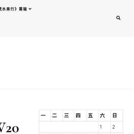
號水果行》雲端
一
二
三
四
五
六
日
W20
1
2