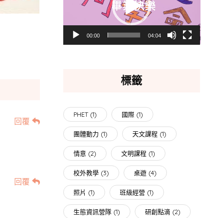
放
器
00:00
04:04
標籤
PHET
(1)
國際
(1)
回覆
團體動力
(1)
天文課程
(1)
情意
(2)
文明課程
(1)
校外教學
(3)
桌遊
(4)
回覆
照片
(1)
班級經營
(1)
生態資訊營隊
(1)
研創點滴
(2)