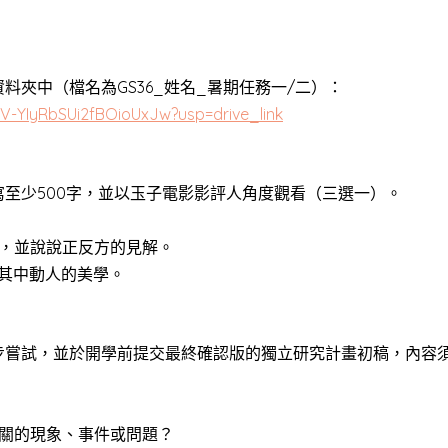
夾中（檔名為GS36_姓名_暑期任務一/二）：
CV-YIyRbSUi2fBOioUxJw?usp=drive_link
至少500字，並以玉子電影影評人角度觀看（三選一）。
個，並說說正反方的見解。
其中動人的美學。
步嘗試，並於開學前提交最終確認版的獨立研究計畫初稿，內容
相關的現象、事件或問題？