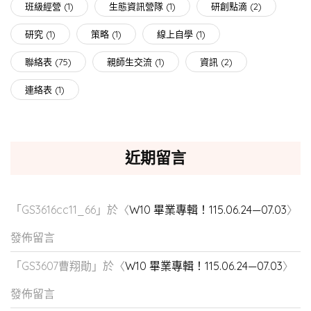
班級經營
(1)
生態資訊營隊
(1)
研創點滴
(2)
研究
(1)
策略
(1)
線上自學
(1)
聯絡表
(75)
親師生交流
(1)
資訊
(2)
連絡表
(1)
近期留言
「
GS3616cc11_66
」於〈
W10 畢業專輯！115.06.24—07.03
〉
發佈留言
「
GS3607曹翔勛
」於〈
W10 畢業專輯！115.06.24—07.03
〉
發佈留言