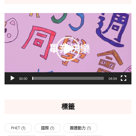
視
訊
播
放
器
00:00
04:04
標籤
PHET
(1)
國際
(1)
團體動力
(1)