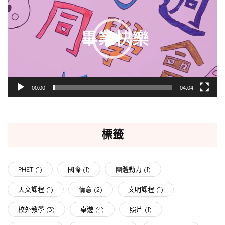
播
放
器
00:00
04:04
標籤
PHET
(1)
國際
(1)
團體動力
(1)
天文課程
(1)
情意
(2)
文明課程
(1)
校外教學
(3)
桌遊
(4)
照片
(1)