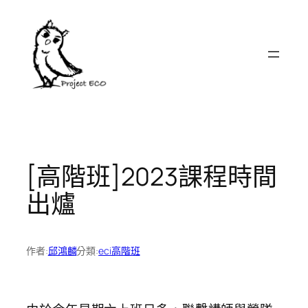
跳
至
主
要
內
容
[高階班]2023課程時間
出爐
作者:
邱鴻麟
分類:
eci高階班