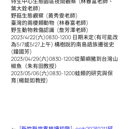
特生中心生態園區夜間觀察 (林春富老師、
葉大銓老師)
野菇生態觀察 (黃秀雯老師)
臺灣的兩棲類動物 (林春富老師)
野生動物救傷認識 (詹芳澤老師)
2023/4/22(六)0830-1200 日期未定(有可能改
為5/7或5/27上午) 構樹說的南島語族遷徙史
(鐘國芳)
2023/04/29(六)0830-1200從蘭嶼豬到台灣山
椒魚（朱有田教授）
2023/05/06(六)0830-1200蛙類的研究與保
育(楊懿如教授)
←
[新竹縣世界旅讀初階]-
ecih20230211邱