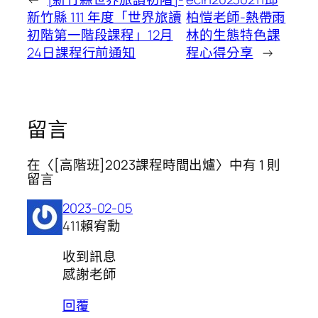
新竹縣 111 年度「世界旅讀
柏愷老師-熱帶雨
初階第一階段課程」12月
林的生態特色課
24日課程行前通知
程心得分享
→
留言
在〈[高階班]2023課程時間出爐〉中有 1 則
留言
2023-02-05
411賴宥勳
收到訊息
感謝老師
回覆