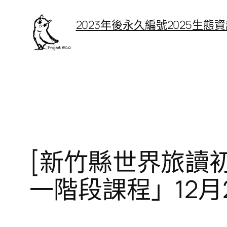
跳
2023年後永久編號
2025生態
至
主
要
內
容
[新竹縣世界旅讀初
一階段課程」12月