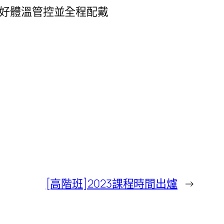
做好體溫管控並全程配戴
[高階班]2023課程時間出爐
→