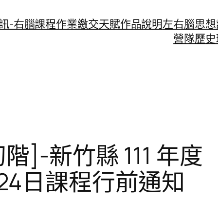
資訊-右腦課程作業繳交
天賦作品說明
左右腦思想
營隊歷史
階]-新竹縣 111 年
24日課程行前通知