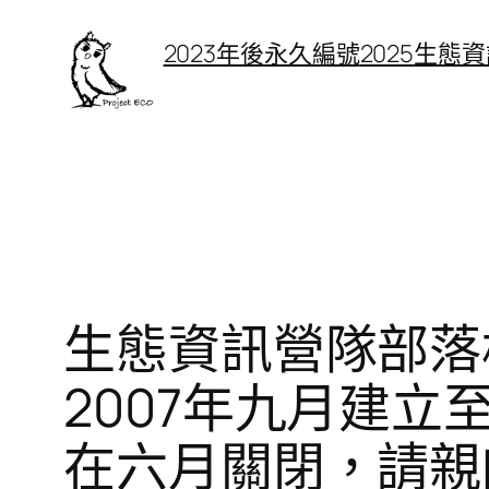
跳
2023年後永久編號
2025生態
至
主
要
內
容
生態資訊營隊部落
2007年九月建
在六月關閉，請親