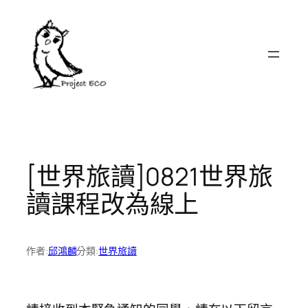
跳
至
主
要
內
容
[世界旅讀]0821世界旅
讀課程改為線上
作者:
邱鴻麟
分類:
世界旅讀