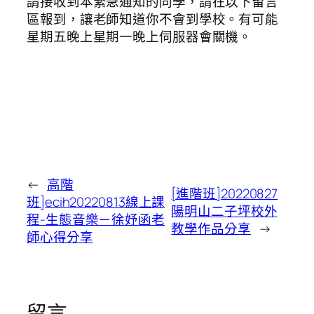
請接收到本緊急通知的同學，請在以下留言
區報到，讓老師知道你不會到學校。有可能
星期五晚上星期一晚上伺服器會關機。
←
高階
[進階班]20220827
班]ecih20220813線上課
陽明山二子坪校外
程-生態音樂－徐妤函老
教學作品分享
→
師心得分享
留言