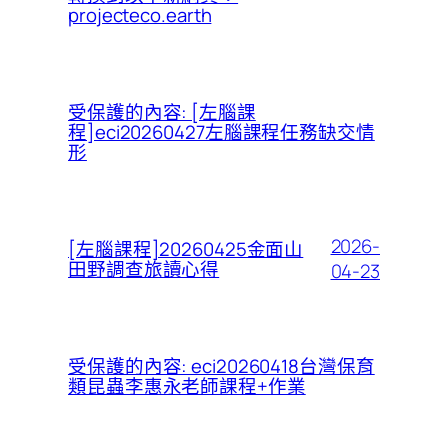
projecteco.earth
受保護的內容: [左腦課
程]eci20260427左腦課程任務缺交情
形
2026-
[左腦課程]20260425金面山
田野調查旅讀心得
04-23
受保護的內容: eci20260418台灣保育
類昆蟲李惠永老師課程+作業