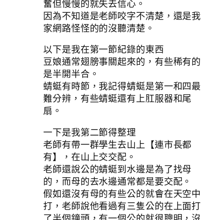
奮但慢慢的就失去信心。
因為不知道是老師咬字不清楚，還是我
家網路怪怪的的沒聽清楚。
以下是我在第一節紀錄的東西
豆娘通常翅膀事關起來的，有些稀有的
是半開半合。
蜻蜓有時節，我記得蜻蜓是第一和四最
難分辨，有些蜻蜓還有上肛服器和尾
扇。
一下是我第二節得整理
老師有帶一群學生去山上【連市長都
有】，在山上交交配。
老師還說公的蜻蜓到水邊是為了找母
的，而母的去水邊通常都是要交配。
假如還沒有母的有些公的就會在天空中
打，老師說他看過有三隻公的在上面打
了半個鐘頭，有一個公的就很聰明，沒