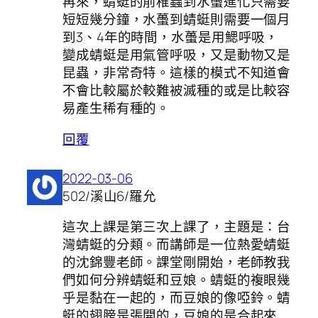
再來，蜻蜓的前稚蟲到水蠆進化只需要
短短幾分鐘，水蠆到蜻蜓則需要一個月
到3、4年的時間，水蠆是用鰓呼吸，
變成蜻蜓是用氣管呼吸，又是動物又是
昆蟲，非常奇特。這樣的模式不知道會
不會比較屬於較難被滅種的或是比較容
易產生稀有種的。
回覆
2022-03-06
502/溪山6/羅允
這次上課是第三次上課了，主題是：台
灣蜻蜓的分類。而講師是一位熱愛蜻蜓
的沈錦豐老師。課堂剛開始，老師教我
們如何分辨蜻蜓和豆娘。蜻蜓的複眼幾
乎是黏在一起的，而豆娘的像啞鈴。蜻
蜓的翅膀是張開的，豆娘的是合起來