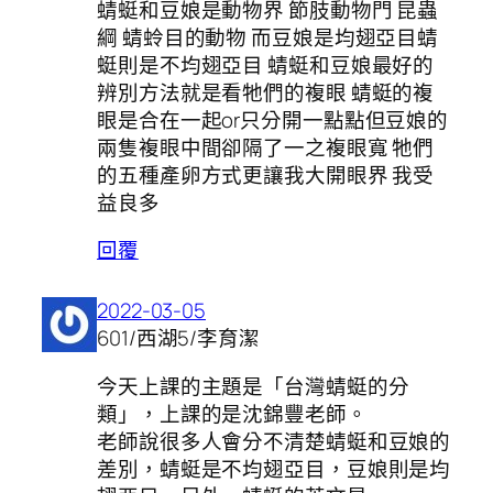
蜻蜓和豆娘是動物界 節肢動物門 昆蟲
綱 蜻蛉目的動物 而豆娘是均翅亞目蜻
蜓則是不均翅亞目 蜻蜓和豆娘最好的
辨別方法就是看牠們的複眼 蜻蜓的複
眼是合在一起or只分開一點點但豆娘的
兩隻複眼中間卻隔了一之複眼寬 牠們
的五種產卵方式更讓我大開眼界 我受
益良多
回覆
2022-03-05
601/西湖5/李育潔
今天上課的主題是「台灣蜻蜓的分
類」，上課的是沈錦豐老師。
老師說很多人會分不清楚蜻蜓和豆娘的
差別，蜻蜓是不均翅亞目，豆娘則是均