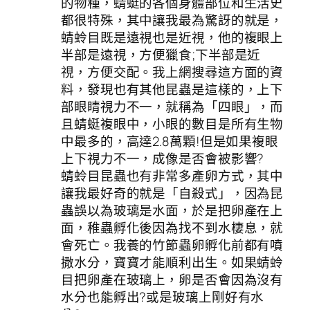
的物種，蜻蜓的各個身體部位和生活史
都很特殊，其中讓我最為驚訝的就是，
蜻蛉目既是遠視也是近視，他的複眼上
半部是遠視，方便獵食;下半部是近
視，方便交配。我上網搜尋這方面的資
料，發現也有其他昆蟲是這樣的，上下
部眼睛視力不一，就稱為「四眼」，而
且蜻蜓複眼中，小眼的數目是所有生物
中最多的，高達2.8萬顆!但是如果複眼
上下視力不一，成像是否會被影響?
蜻蛉目昆蟲也有非常多產卵方式，其中
讓我最好奇的就是「自殺式」，因為昆
蟲誤以為玻璃是水面，於是把卵產在上
面，稚蟲孵化後因為找不到水棲息，就
會死亡。我養的竹節蟲卵孵化前都有噴
撒水分，寶寶才能順利出生。如果蜻蛉
目把卵產在玻璃上，卵是否會因為沒有
水分也能孵出?或是玻璃上剛好有水