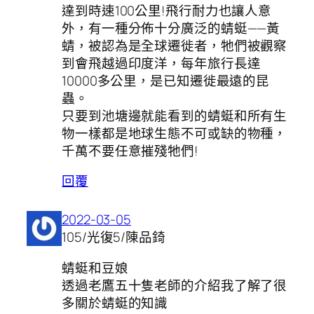
達到時速100公里!飛行耐力也讓人意
外，有一種分佈十分廣泛的蜻蜓——黃
蜻，被認為是全球遷徙者，牠們被觀察
到會飛越過印度洋，每年旅行長達
10000多公里，是已知遷徙最遠的昆
蟲。
只要到池塘邊就能看到的蜻蜓和所有生
物一樣都是地球生態不可或缺的物種，
千萬不要任意摧殘牠們!
回覆
2022-03-05
105/光復5/陳品錡
蜻蜓和豆娘
透過老鷹五十隻老師的介紹我了解了很
多關於蜻蜓的知識