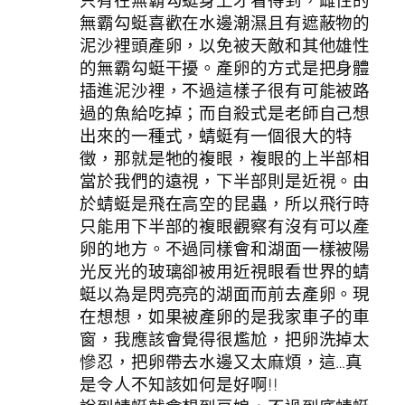
無霸勾蜓喜歡在水邊潮濕且有遮蔽物的
泥沙裡頭產卵，以免被天敵和其他雄性
的無霸勾蜓干擾。產卵的方式是把身體
插進泥沙裡，不過這樣子很有可能被路
過的魚給吃掉；而自殺式是老師自己想
出來的一種式，蜻蜓有一個很大的特
徵，那就是牠的複眼，複眼的上半部相
當於我們的遠視，下半部則是近視。由
於蜻蜓是飛在高空的昆蟲，所以飛行時
只能用下半部的複眼觀察有沒有可以產
卵的地方。不過同樣會和湖面一樣被陽
光反光的玻璃卻被用近視眼看世界的蜻
蜓以為是閃亮亮的湖面而前去產卵。現
在想想，如果被產卵的是我家車子的車
窗，我應該會覺得很尷尬，把卵洗掉太
慘忍，把卵帶去水邊又太麻煩，這…真
是令人不知該如何是好啊!!