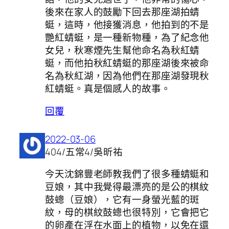
後來在家人的鼓勵下回去那座湖拍蜻
蜓，這時，他接獲消息，他拍到的不是
艷紅蜻蜓，是一種新物種，為了紀念他
女兒，秋寒煙先生幫他命名為秋紅蜻
蜓，而他拍秋紅蜻蜓的那座湖後來被命
名為秋紅湖，因為他們在那座湖發現秋
紅蜻蜓。真是個感人的故事。
回覆
2022-03-06
404/五常4/吳昕祐
今天沈錦豐老師教我們了很多種蜻蜓和
豆娘，其中我覺得最漂亮的是公的棋紋
鼓蟌（豆娘），它有一身螢光藍的斑
紋，母的棋紋鼓蟌也很特別，它會把它
的卵產在浮在水面上的植物，以免在還