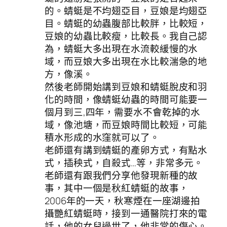
的。蜻蜓是不均翅亞目，豆娘是均翅亞
目。蜻蜓的幼蟲腹部比較胖，比較短，
豆娘的幼蟲比較瘦，比較長。我自己認
為，蜻蜓大多出現在水流較緩慢的水
域，而豆娘大多出現在水比較湍急的地
方，像溪。
然後老師開始講到豆娘和蜻蜓脫皮和羽
化的時間，像蜻蜓幼蟲的時間可能要一
個月到三,四年，需要水不會乾掉的水
域，像池塘，而豆娘時間比較短，可能
積水形成的水窪就可以了。
老師還有講到蜻蜓的產卵方式，有點水
式，插秧式，自殺式…等，非常多元。
老師還有跟我們分享他發現新種的故
事，其中一個是秋紅蜻蜓的故事，
2006年的一天，秋寒煙在一座湖邊拍
攝艷紅蜻蜓時，接到一通醫院打來的電
話，他的女兒過世了，他非常的傷心。