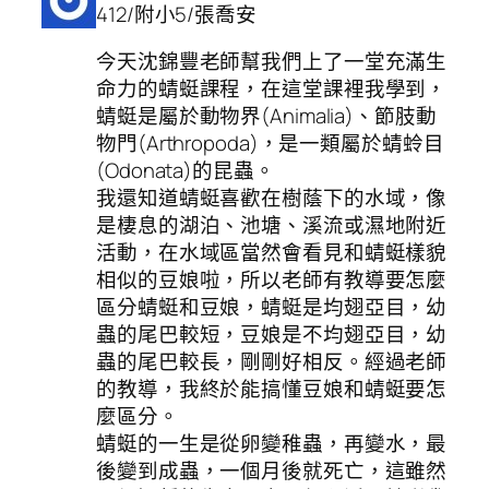
412/附小5/張喬安
今天沈錦豐老師幫我們上了一堂充滿生
命力的蜻蜓課程，在這堂課裡我學到，
蜻蜓是屬於動物界(Animalia)、節肢動
物門(Arthropoda)，是一類屬於蜻蛉目
(Odonata)的昆蟲。
我還知道蜻蜓喜歡在樹蔭下的水域，像
是棲息的湖泊、池塘、溪流或濕地附近
活動，在水域區當然會看見和蜻蜓樣貌
相似的豆娘啦，所以老師有教導要怎麼
區分蜻蜓和豆娘，蜻蜓是均翅亞目，幼
蟲的尾巴較短，豆娘是不均翅亞目，幼
蟲的尾巴較長，剛剛好相反。經過老師
的教導，我終於能搞懂豆娘和蜻蜓要怎
麼區分。
蜻蜓的一生是從卵變稚蟲，再變水，最
後變到成蟲，一個月後就死亡，這雖然