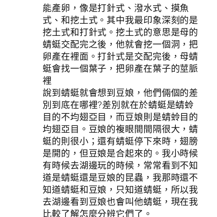
能產卵，像是打針式、潑水式、摸魚
式、和挖土式。其中我最印象深刻的是
挖土式和打針式。挖土式的意思是母的
蜻蜓交配完之後，他就會挖一個洞，把
卵產在裡面。打針式是交配完後，母蜻
蜓會找一個葉子，把卵產在葉子的莖脈
裡
說到蜻蜓就會想到豆娘，他們倆個的差
別到底在哪裡?差別就在於蜻蜓是蜻蛉
目的不均翅亞目，而豆娘則是蜻蛉目的
均翅亞目。豆娘的複眼間間隔很大，蜻
蜓的則很小；還有蜻蜓停下來時，翅膀
是開的，但豆娘是合起來的。我小時候
有時候去湖邊玩的時候，常常看到不知
道是蜻蜓還是豆娘的昆蟲，我那時還不
知道蜻蜓和豆娘，只知道蜻蜓，所以我
去湖邊看到豆娘也會叫他蜻蜓，現在我
比較了解怎麼分辨它們了。