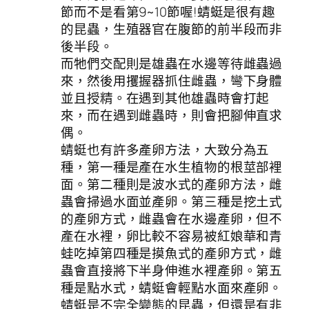
節而不是看第9~10節喔!蜻蜓是很有趣
的昆蟲，生殖器官在腹節的前半段而非
後半段。
而牠們交配則是雄蟲在水邊等待雌蟲過
來，然後用攫握器抓住雌蟲，彎下身體
並且授精。在遇到其他雄蟲時會打起
來，而在遇到雌蟲時，則會把腳伸直求
偶。
蜻蜓也有許多產卵方法，大致分為五
種，第一種是產在水生植物的根莖部裡
面。第二種則是波水式的產卵方法，雌
蟲會掃過水面並產卵。第三種是挖土式
的產卵方式，雌蟲會在水邊產卵，但不
產在水裡，卵比較不容易被紅娘華和青
蛙吃掉第四種是摸魚式的產卵方式，雌
蟲會直接將下半身伸進水裡產卵。第五
種是點水式，蜻蜓會輕點水面來產卵。
蜻蜓是不完全變態的昆蟲，但還是有非