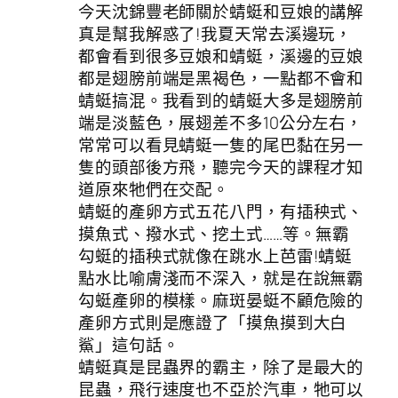
今天沈錦豐老師關於蜻蜓和豆娘的講解
真是幫我解惑了!我夏天常去溪邊玩，
都會看到很多豆娘和蜻蜓，溪邊的豆娘
都是翅膀前端是黑褐色，一點都不會和
蜻蜓搞混。我看到的蜻蜓大多是翅膀前
端是淡藍色，展翅差不多10公分左右，
常常可以看見蜻蜓一隻的尾巴黏在另一
隻的頭部後方飛，聽完今天的課程才知
道原來牠們在交配。
蜻蜓的產卵方式五花八門，有插秧式、
摸魚式、撥水式、挖土式……等。無霸
勾蜓的插秧式就像在跳水上芭雷!蜻蜓
點水比喻膚淺而不深入，就是在說無霸
勾蜓產卵的模樣。麻斑晏蜓不顧危險的
產卵方式則是應證了「摸魚摸到大白
鯊」這句話。
蜻蜓真是昆蟲界的霸主，除了是最大的
昆蟲，飛行速度也不亞於汽車，牠可以