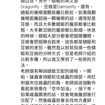
翅亞目，另外，蜻蜓的英文是
Dragonfly，豆娘是Damselfly，還有，
蜻蜓的複眼兩顆距離比較近，如果兩顆
複眼距離超過一顆複眼的話，通常就是
豆娘，而且大多數蜻蜓的腹部都會比較
粗，大多數豆娘的腹部都比較細，休息
的時候，蜻蜓大部分都會把翅膀攤開，
豆娘會把翅膀合起來，這些都是蜻蜓和
豆娘的差別，雖然我以前就知道一些蜻
蜓和豆娘的分辨方式，但是老師介紹的
比較多種，所以我又學到了一些新的方
法。
老師還有解說蜻蜓交配的過程，一開
始，雄蟲會用腳抓住雌蟲的頭部，用肛
附器夾住雌蟲的前胸，老師說這個動作
看起來很像在「空中加油」，接下來，
如果雌蟲願意的話，就會彎曲腹部進行
交配了，然後雌蟲就會去找地方產卵，