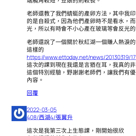
端觸角較短，豆娘的則較長。
老師還教了我們蜻蜓的產卵方法，其中我印
的是自殺式，因為他們產卵時不是看水，而
光，所以有時會不小心產在玻璃等會反光的
老師還說了一個關於秋紅湖一個賺人熱淚的
這樣的
https://www.ettoday.net/news/20130319/1
這次的課到現在我還是言猶在耳，我真的非
這個特別經驗，野謝謝老師們，讓我們有優
內容。
回覆
2022-03-05
408/西湖4/張翼升
這次是我第三次上生態課，剛開始很欣