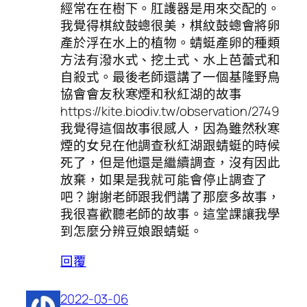
經常在在樹下。肛護器是用來交配的。
我覺得棋紋鼓蟌很美，棋紋鼓蟌會將卵
產於浮在水上的植物。蜻蜓產卵的種類
方法有潑水式、挖土式、水上芭蕾式和
自殺式。最後老師還講了一個基隆野鳥
協會會友秋寒煙和秋紅湖的故事
https://kite.biodiv.tw/observation/2749
我覺得這個故事很感人，因為雖然秋寒
煙的女兒在他調查秋紅湖跟蜻蜓的時候
死了，但是他還是繼續調查，沒有因此
放棄，如果是我就可能會停止調查了
吧？謝謝老師跟我們講了那麼多故事，
我很喜歡聽老師的故事。這堂課讓我學
到怎麼分辨豆娘跟蜻蜓。
回覆
2022-03-06