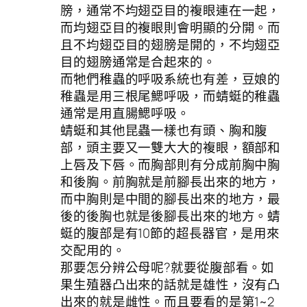
膀，通常不均翅亞目的複眼連在一起，
而均翅亞目的複眼則會明顯的分開。而
且不均翅亞目的翅膀是開的，不均翅亞
目的翅膀通常是合起來的。
而牠們稚蟲的呼吸系統也有差，豆娘的
稚蟲是用三根尾鰓呼吸，而蜻蜓的稚蟲
通常是用直腸鰓呼吸。
蜻蜓和其他昆蟲一樣也有頭、胸和腹
部，頭主要又一雙大大的複眼，額部和
上唇及下唇。而胸部則有分成前胸中胸
和後胸。前胸就是前腳長出來的地方，
而中胸則是中間的腳長出來的地方，最
後的後胸也就是後腳長出來的地方。蜻
蜓的腹部是有10節的超長器官，是用來
交配用的。
那要怎分辨公母呢?就要從腹部看。如
果生殖器凸出來的話就是雄性，沒有凸
出來的就是雌性。而且要看的是第1~2