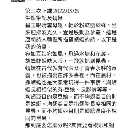
第三次上課 2022.03.05
生態筆記及蜻蜓
碧玉眼睛雲母翅，輕於粉蝶瘦於蜂。坐
來迎拂波光久，豈是殷勤為蓼叢。這是
唐朝詩人韓偓所描寫蜻蜓的詩，以下是
我的仿寫。
宛如豆娘宛如風，飛過水塘和花叢。
胡蜂蚱蜢映入眼，一飛就抓到昆蟲。
蜻蜓在古代就有代表女子青春永駐的意
義，也被描寫在許多書裡。而在農村，
抓蜻蜓也是大家常玩得一件事情。與蜻
蜓長相相似的有:豆娘、長腳蛉等等。
均翅亞目的是豆娘，而不均翅亞目的則
是蜻蜓。均翅亞目是指翅膀長度相同的
昆蟲，而不均翅亞目則是翅膀長度不相
同的昆蟲。
那到底要怎麼分呢?其實要看複眼和翅