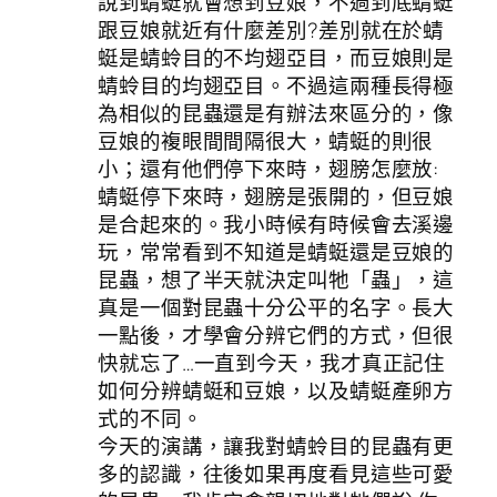
說到蜻蜓就會想到豆娘，不過到底蜻蜓
跟豆娘就近有什麼差別?差別就在於蜻
蜓是蜻蛉目的不均翅亞目，而豆娘則是
蜻蛉目的均翅亞目。不過這兩種長得極
為相似的昆蟲還是有辦法來區分的，像
豆娘的複眼間間隔很大，蜻蜓的則很
小；還有他們停下來時，翅膀怎麼放:
蜻蜓停下來時，翅膀是張開的，但豆娘
是合起來的。我小時候有時候會去溪邊
玩，常常看到不知道是蜻蜓還是豆娘的
昆蟲，想了半天就決定叫牠「蟲」，這
真是一個對昆蟲十分公平的名字。長大
一點後，才學會分辨它們的方式，但很
快就忘了…一直到今天，我才真正記住
如何分辨蜻蜓和豆娘，以及蜻蜓產卵方
式的不同。
今天的演講，讓我對蜻蛉目的昆蟲有更
多的認識，往後如果再度看見這些可愛