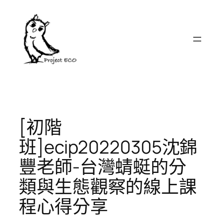
跳
至
主
要
內
容
[初階
班]ecip20220305沈錦
豐老師-台灣蜻蜓的分
類與生態觀察的線上課
程心得分享