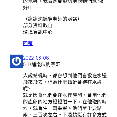
的昆蟲，我肯定會親切地對牠們說:你
好!!
（謝謝沈錦豐老師的演講）
部分資料取自
環境資訊中心
回覆
2022-03-06
511/埔墘5/劉宇軒
人說蜻蜓時，都會想到他們喜歡在水邊
飛來飛去，但為什麼蜻蜓會待在水邊
呢?
就是因為他們會在水裡產卵，會用他們
的產卵的地方輕輕碰一下，在他碰的時
候，就會生一兩顆蛋。他們至少要點
兩、三百次左右。不過蜻蜓有許多方式