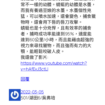
常不一樣的幼體。蜻蜓的幼體是水蠆，
而我有養過豆娘的水蠆。水蠆個性兇
猛，可以噴水加速，還會變色，捕食獵
物時，還會用下唇的唇刀攻擊。
蜻蜓也是十分兇悍，且有效率的捕食
者，捕時成功率能達到95%，速度能
達到60公里/小時，而且能藉由超強的
視力來尋找獵物，而且強而有力的大
顎，能輕鬆咬破人皮。
我還做了影片:
https://www.youtube.com/watch?
v=hAfEvJ3ctLI
回覆
2022-03-05
501/湖田6/吳弗培