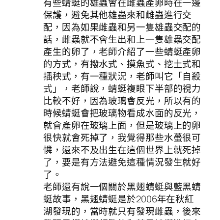
有些蜻蜓的雄蟲會在雌蟲產卵時在一邊
保護，避免其他雄蟲來和雌蟲進行交
配，因為如果雌蟲和另一隻雄蟲交配的
話，雌蟲就不會生出和上一隻雄蟲交配
產生的卵了，老師介紹了一些蜻蜓產卵
的方式，有撥水式、摸魚式、挖土式和
插秧式，有一種狀況，老師叫它「自殺
式」，老師說，蜻蜓複眼下半部的視力
比較不好，因為玻璃會反光，所以有的
時候蜻蜓會把玻璃物看成水面的反光，
就會產卵在玻璃上面，但是玻璃上的卵
很快就會死掉了，我覺得那些水蠆很可
憐，還來不及出生在這個世界上就死掉
了，要是有方法避免這種情況發生就好
了。
老師還有說一個關於黑翅蜻蜓與藍黑蜻
蜓故事，黑翅蜻蜓是於2006年在秋紅
湖發現的，當時就只有發現雌蟲，後來