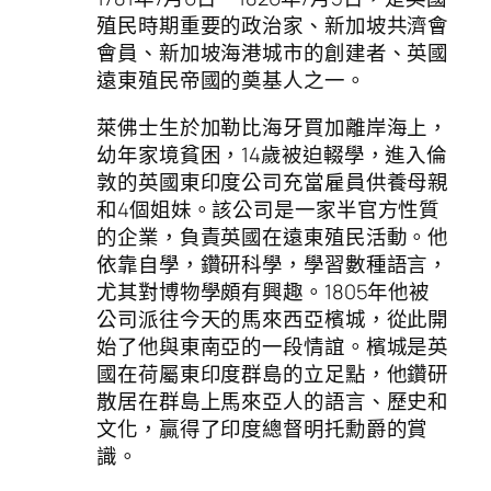
殖民時期重要的政治家、新加坡共濟會
會員、新加坡海港城市的創建者、英國
遠東殖民帝國的奠基人之一。
萊佛士生於加勒比海牙買加離岸海上，
幼年家境貧困，14歲被迫輟學，進入倫
敦的英國東印度公司充當雇員供養母親
和4個姐妹。該公司是一家半官方性質
的企業，負責英國在遠東殖民活動。他
依靠自學，鑽研科學，學習數種語言，
尤其對博物學頗有興趣。1805年他被
公司派往今天的馬來西亞檳城，從此開
始了他與東南亞的一段情誼。檳城是英
國在荷屬東印度群島的立足點，他鑽研
散居在群島上馬來亞人的語言、歷史和
文化，贏得了印度總督明托勳爵的賞
識。