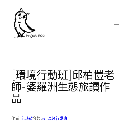
跳
至
主
要
內
容
[環境行動班]邱柏愷老
師-婆羅洲生態旅讀作
品
作者:
邱鴻麟
分類:
eci環境行動班