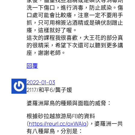
洗一下傷口，進行消毒，防止感染。傷
口處可能會比較癢，注意一定不要用手
抓，只可用棉簽沾酒精或是碘伏刮蹭止
癢，這樣就好了喔。
這次的課程我很喜歡，大王花的部分真
的很精采，希望下次還可以聽到更多講
座，謝謝老師。
回覆
2022-01-03
2117/和平6/龔子媛
婆羅洲犀鳥的種類與面臨的威脅：
根據砂拉越旅游局FB的資料
(
https://reurl.cc/oxWAlq
)，婆羅洲一共
有八種犀鳥，分別是：