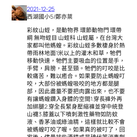
2021-12-25
西湖國小5/鄭亦棻
彩紋山蛭，是動物界 環節動物門 環帶
綱 無吻蛭目 山蛭科 山蛭屬，在台灣大
家都叫他螞蝗。彩紋山蛭多數棲身於熱
帶雨林地面1米以上的灌木和草，牠們
移動快速，牠們主要吸血的位置是手，
手臂，肩膀，甚至頸。牠們的叮咬是比
較痛苦，難以癒合。如果要防止螞蝗叮
咬，大部份被螞蝗吸咬的地方都是腿
部，因此盡量不要把肉露出來，也不要
有讓螞蝗鑽入身體的空間1.穿長褲外再
加綁腿2.穿全長緊身壓縮褲並穿中統登
山襪3.膝蓋以下噴刺激性藥物如防蚊
液、香茅油或綠油精，這樣就比較不會
被螞蝗叮咬了喔。如果真的被叮了，回
家後，儘量找些酒精或是碘伏等消毒劑