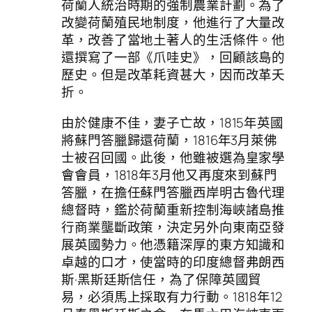
荷蘭人統治時期的強制農業計劃。為了
改變荷蘭殖民地制度，他進行了大量改
革，改善了當地土著人的生活條件。他
還撰寫了一部《爪哇史》，回顧該島的
歷史。但是改革耗資甚大，因而改革夭
折。
由於健康不佳，妻子亡故，1815年英國
將蘇門答臘歸還荷蘭，1816年3月萊佛
士被召回國。此後，他雖被選為皇家學
會會員，1818年3月他又再度來到蘇門
答臘，在擔任蘇門答臘西岸明古魯代理
總督時，鑑於荷蘭重新控制海峽諸島推
行商業壟斷政策，決定另外向東南亞發
展英國勢力。他憑籍深厚的東方知識和
卓越的口才，使當時的印度總督弗朗西
斯·黑斯廷斯信任，為了保障英國貿
易，必須馬上採取有力行動。1818年12