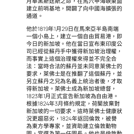
月奉黑斯廷斯之命，在馬六甲海峽東面
建立前哨基地，開闢了向中國海擴張的
通道。
他於1819年1月29日在馬來亞半島南端
一個小島上，建立一個自由貿易港，即
今日的新加坡。他在當日宣布東印度公
司已經從蘇丹手中獲得新加坡治理權，
而事實上這個治理權來得並不完全合
法：當時合法的蘇丹並未同意萊佛士的
要求，萊佛士是在推翻了這個蘇丹，並
另立蘇丹之兄為名義上統治者後，才取
得新加坡。萊佛士成為新加坡總督，
1823年1月正式宣告新加坡為自由港。
根據1824年3月條約規定，荷蘭放棄對
新加坡的一切要求。這時萊佛士健康狀
況更趨惡劣，1824年返回倫敦，被譽
為東方學專家，並資助建立倫敦動物
園，當選為第一任園長。他也是倫敦動