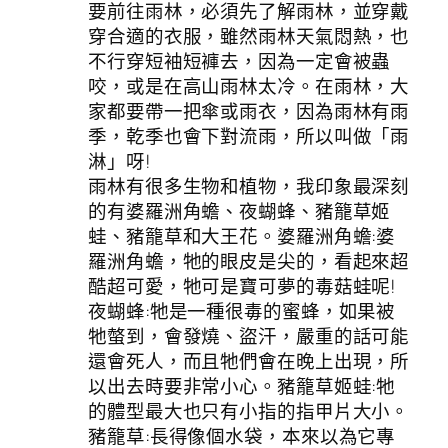
要前往雨林，必須先了解雨林，並穿戴
穿合適的衣服，雖然雨林天氣悶熱，也
不行穿短袖短褲去，因為一定會被蟲
咬，或是在高山雨林太冷。在雨林，大
家都要帶一把傘或雨衣，因為雨林有雨
季，乾季也會下對流雨，所以叫做「雨
淋」呀!
雨林有很多生物和植物，我印象最深刻
的有婆羅洲角蟾、夜蝴蜂、豬籠草姬
蛙、豬籠草和大王花。婆羅洲角蟾:婆
羅洲角蟾，牠的眼皮是尖的，看起來超
酷超可愛，牠可是寶可夢的毒菇蛙呢!
夜蝴蜂:牠是一種很毒的蜜蜂，如果被
牠螫到，會發燒、盜汗，嚴重的話可能
還會死人，而且牠們會在晚上出現，所
以出去時要非常小心。豬籠草姬蛙:牠
的體型最大也只有小指的指甲片大小。
豬籠草:長得像個水袋，本來以為它專