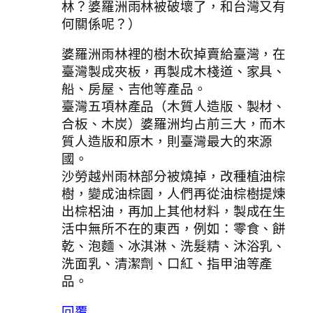
林？婆羅洲雨林被破壞了，和台灣又有
何關係呢？）
婆羅洲雨林裡的樹木砍掉賣給臺灣，在
臺灣製成夾板，再製成木棧道、家具、
船、房屋、吉他等產品。
臺灣五項林產品（木質人造版、製材、
合板、木炭）婆羅洲均占前三大，而木
質人造版和原木，則臺灣最大的來源
國。
沙勞越州雨林部分被燒掉，改種植油棕
樹，變成油棕園，人們再從油棕樹提煉
出棕梠油，再加上其他材料，製成在生
活中無所不在的東西，例如：零食、餅
乾、泡麵、冰淇淋、洗髮精、沐浴乳、
洗面乳、清潔劑、口紅、指甲油等產
品。
回覆