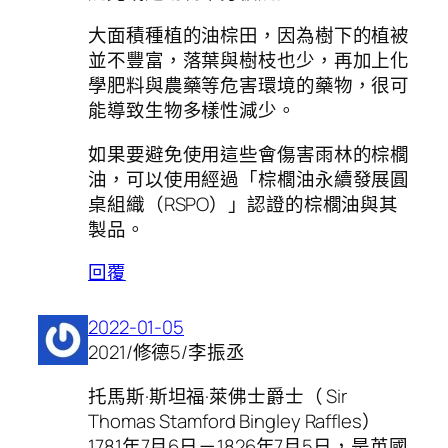
大面積種植的油棕田，因為樹下的植被
並不豐富，落葉與樹枝也少，再加上化
學肥料與農藥等危害環境的藥物，很可
能導致生物多樣性減少。
如果要避免使用這些會傷害雨林的棕櫚
油，可以使用經過「棕櫚油永續發展圓
桌組織（RSPO）」認證的棕櫚油與其
製品。
回覆
2022-01-05
2021/修德5/李振丞
托馬斯·斯坦福·萊佛士爵士（ Sir
Thomas Stamford Bingley Raffles）
1781年7月6日－1826年7月5日，是英國