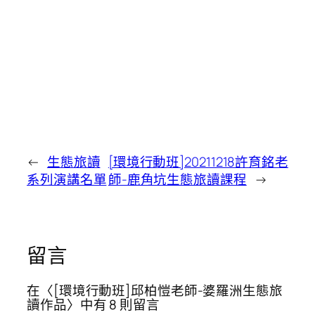
←
生態旅讀
[環境行動班]20211218許育銘老
系列演講名單
師-鹿角坑生態旅讀課程
→
留言
在〈[環境行動班]邱柏愷老師-婆羅洲生態旅
讀作品〉中有 8 則留言