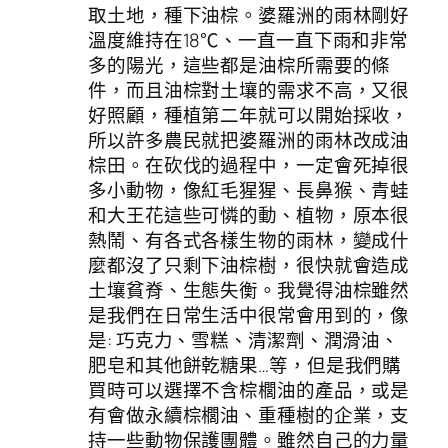
取土地，種下油棕。婆羅洲的雨林剛好
溫度維持在18℃、一直一直下雨和非常
多的陽光，這些都是油棕所需要的條
件，而且油棕對土壤的需求不高，又很
好照顧，種植第二年就可以開始採收，
所以許多農民就把婆羅洲的雨林改成油
棕田。在砍伐的過程中，一定會死掉很
多小動物，像紅毛猩猩、長鼻猴、青蛙
和大王花這些可憐的動、植物，原本很
熱鬧、有各式各樣生物的雨林，變成什
麼都沒了只剩下油棕樹，很快就會造成
土壤貧脊、生態失衡。我覺得油棕雖然
是我們在日常生活中很常會用到的，像
是: 巧克力、雪糕、清潔劑、潤滑油、
肥皂和其他餅乾糖果…等，但是我們購
買時可以選擇不含棕櫚油的產品，或是
有會做永續棕櫚油、重種樹的企業，支
持一些動物保護團體。雖然自己的力量