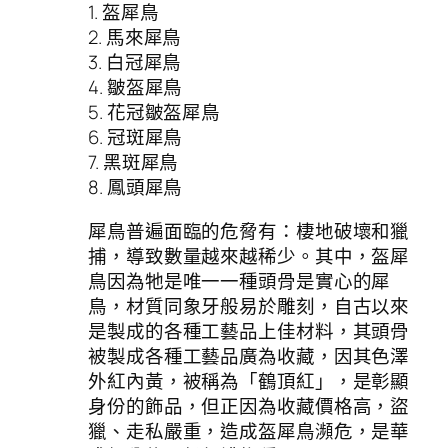
1. 盔犀鳥
2. 馬來犀鳥
3. 白冠犀鳥
4. 皺盔犀鳥
5. 花冠皺盔犀鳥
6. 冠斑犀鳥
7. 黑斑犀鳥
8. 鳳頭犀鳥
犀鳥普遍面臨的危脅有：棲地破壞和獵
捕，導致數量越來越稀少。其中，盔犀
鳥因為牠是唯一一種頭骨是實心的犀
鳥，材質同象牙般易於雕刻，自古以來
是製成的各種工藝品上佳材料，其頭骨
被製成各種工藝品廣為收藏，因其色澤
外紅內黃，被稱為「鶴頂紅」，是彰顯
身份的飾品，但正因為收藏價格高，盜
獵、走私嚴重，造成盔犀鳥瀕危，是華