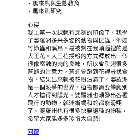
• 馬來熊與生態教育
• 馬來熊研究
心得
我上第一次課就有深刻的印像了。我學
了婆羅洲多采多姿的動物與昆蟲，例如
竹節蟲和溪鳥。最被刻在我頭腦裡的是
大王花。大王花授粉的方式釋放出一個
很像腐蝕的肉的臭味，所以會引起很多
蒼蠅的注意力。蒼蠅會跑到花裡尋找食
物，結果出來就被花粉沾滿了。婆羅洲
是一個競爭的世界，植物都需要攀爬別
人才搶得到陽光。婆羅洲也穎發出各種
飛行的動物，就連蜥蜴和蛇都能滑翔
了。婆羅州也有很多快要絕種的物種，
希望大家能多多珍惜大自然!
回覆