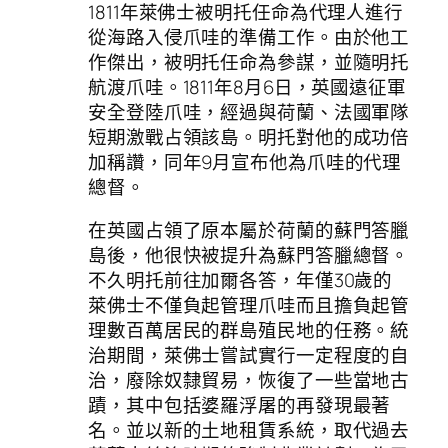
1811年萊佛士被明托任命為代理人進行
從海路入侵爪哇的準備工作。由於他工
作傑出，被明托任命為參謀，並隨明托
航渡爪哇。1811年8月6日，英國遠征軍
安全登陸爪哇，經過與荷蘭、法國軍隊
短期激戰占領該島。明托對他的成功倍
加稱讚，同年9月宣布他為爪哇的代理
總督。
在英國占領了原本屬於荷蘭的蘇門答臘
島後，他很快被提升為蘇門答臘總督。
不久明托前往加爾各答，年僅30歲的
萊佛士不僅負起管理爪哇而且擔負起管
理數百萬居民的群島殖民地的任務。統
治期間，萊佛士嘗試實行一定程度的自
治，廢除奴隸貿易，恢復了一些當地古
蹟，其中包括婆羅浮屠的再發現最著
名。並以新的土地租賃系統，取代過去