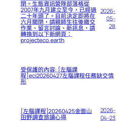
閉。生態資訊營隊部落格從
2007年九月建立至今，已經過
2026-
二十年頭了。目前決定即將在
05-
六月關閉，請親師生往後繳交
28
作業、留言討論、新訊息，請
轉換到以下新網頁：
projecteco.earth
受保護的內容: [左腦課
程]eci20260427左腦課程任務缺交情
形
2026-
[左腦課程]20260425金面山
田野調查旅讀心得
04-23