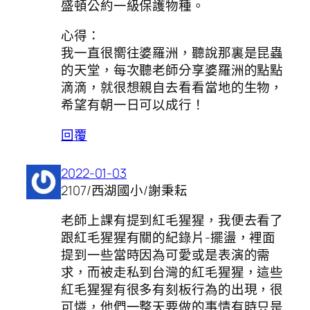
盛頓公約一級保護物種。
心得：
我一直很嚮往婆羅洲，聽說那裏是昆蟲
的天堂，每次聽老師分享婆羅洲的點點
滴滴，就很想親自去看看當地的生物，
希望有朝一日可以成行！
回覆
2022-01-03
2107/西湖國小/謝秉耘
老師上課有提到紅毛猩猩，我便去看了
跟紅毛猩猩有關的紀錄片-擺盪，裡面
提到一些當時因為可愛或是表演的需
求，而被走私到台灣的紅毛猩猩，這些
紅毛猩猩有很多有刻板行為的出現，很
可憐，他們一整天要做的事情有時只是