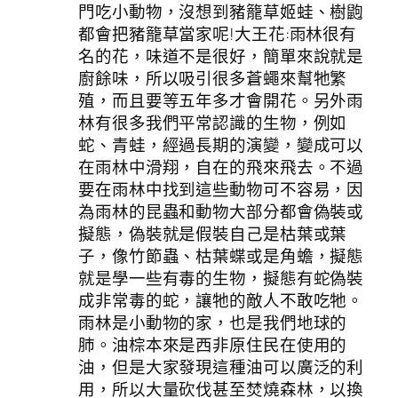
門吃小動物，沒想到豬籠草姬蛙、樹鼩
都會把豬籠草當家呢!大王花:雨林很有
名的花，味道不是很好，簡單來說就是
廚餘味，所以吸引很多蒼蠅來幫牠繁
殖，而且要等五年多才會開花。另外雨
林有很多我們平常認識的生物，例如
蛇、青蛙，經過長期的演變，變成可以
在雨林中滑翔，自在的飛來飛去。不過
要在雨林中找到這些動物可不容易，因
為雨林的昆蟲和動物大部分都會偽裝或
擬態，偽裝就是假裝自己是枯葉或葉
子，像竹節蟲、枯葉蝶或是角蟾，擬態
就是學一些有毒的生物，擬態有蛇偽裝
成非常毒的蛇，讓牠的敵人不敢吃牠。
雨林是小動物的家，也是我們地球的
肺。油棕本來是西非原住民在使用的
油，但是大家發現這種油可以廣泛的利
用，所以大量砍伐甚至焚燒森林，以換