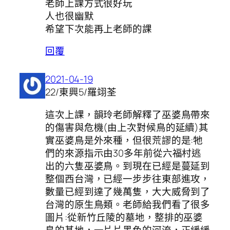
老師上課方式很好玩
人也很幽默
希望下次能再上老師的課
回覆
2021-04-19
22/東興5/羅翊荃
這次上課，韻玲老師解釋了巫婆鳥帶來
的傷害與危機(由上次對候鳥的延續)其
實巫婆鳥是外來種，但很荒謬的是:牠
們的來源指示由30多年前從六福村逃
出的六隻巫婆鳥。到現在已經是蔓延到
整個西台灣，已經一步步往東部進攻，
數量已經到達了幾萬隻，大大威脅到了
台灣的原生鳥類。老師給我們看了很多
圖片:從新竹丘陵的墓地，整排的巫婆
鳥的基地，一片片黑色的河流，正緩緩