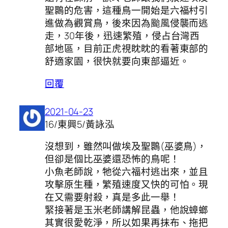
聖䴉的危害，這種鳥一開始是六福村引
進做為觀賞鳥，後來因為颱風侵襲而逃
走，30年後，迅速繁殖，侵占台灣西
部地區，目前正虎視眈眈的看著東部的
舒適家園，很快就要向東部逼近。
回覆
2021-04-23
16/東興5/黃詠泓
沒想到，雖然叫做埃及聖䴉(巫婆鳥)，
但卻是個比巫婆還恐怖的鳥呢！
小魚老師說，牠從六福村逃出來，並且
攻擊原生種，繁殖速度又快的可怕。現
在又需要射殺，真是多此一舉！
緊接著是玉米老師講解昆蟲，他說蟑螂
其實很愛乾淨，所以如果再抹布、拖把