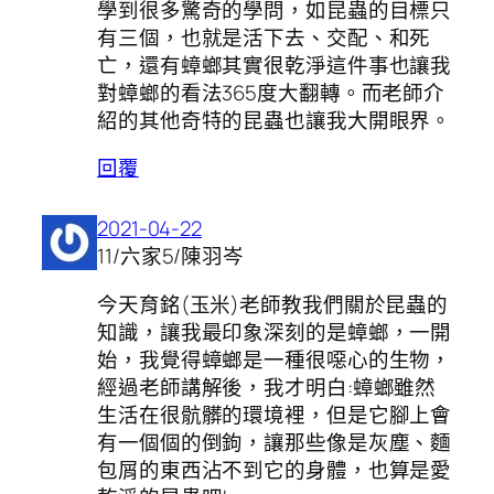
學到很多驚奇的學問，如昆蟲的目標只
有三個，也就是活下去、交配、和死
亡，還有蟑螂其實很乾淨這件事也讓我
對蟑螂的看法365度大翻轉。而老師介
紹的其他奇特的昆蟲也讓我大開眼界。
回覆
2021-04-22
11/六家5/陳羽岑
今天育銘(玉米)老師教我們關於昆蟲的
知識，讓我最印象深刻的是蟑螂，一開
始，我覺得蟑螂是一種很噁心的生物，
經過老師講解後，我才明白:蟑螂雖然
生活在很骯髒的環境裡，但是它腳上會
有一個個的倒鉤，讓那些像是灰塵、麵
包屑的東西沾不到它的身體，也算是愛