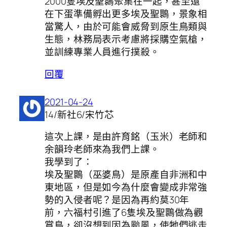
2000隻埃及聖䴉聚集在一起，甚至還
在下蛋準備孵出更多埃及聖䴉，景象相
當驚人，由於可能會威脅到原生鳥類與
生態，林務局表示考慮將採購空氣槍，
並訓練專業人員進行撲殺。
回覆
2021-04-24
14/新社6/宋竹芯
這次上課，是由許育銘（玉米）老師和
余韻玲老師來為我們上課。
我學到了：
埃及聖䴉（巫婆鳥）是原產自非洲和中
東地區，但是如今為什麼會變成非常強
勢的入侵者呢？是因為再約莫30年
前，六福村引進了6隻埃及聖䴉做為觀
賞鳥，卻沒想到因為颱風，使牠們逃走