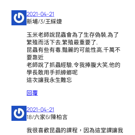
2021-04-21
新埔/3/王綵婕
玉米老師說昆蟲會為了生存偽裝,為了
繁殖而活下去,繁殖最重要了,
昆蟲有些有毒,豔麗的可能性高,千萬不
要靠近
老師說了抓蟲經驗,令我捧腹大笑,他的
學長敢用手抓蟑螂呢
這次讓我永生難忘
回覆
2021-04-21
18/六家6/陳柏言
我很喜歡昆蟲的課程，因為這堂課讓我