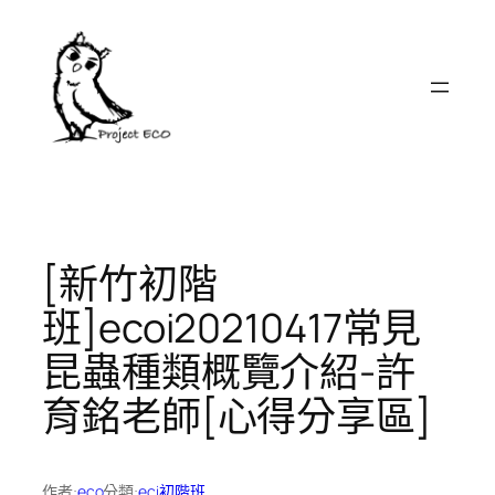
跳
至
主
要
內
容
[新竹初階
班]ecoi20210417常見
昆蟲種類概覽介紹-許
育銘老師[心得分享區]
作者:
eco
分類:
eci初階班