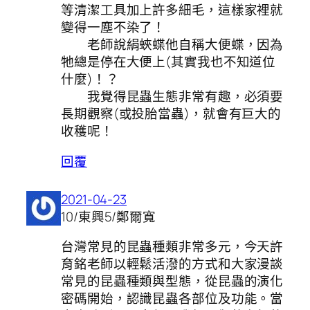
等清潔工具加上許多細毛，這樣家裡就
變得一塵不染了！
老師說絹蛺蝶他自稱大便蝶，因為
牠總是停在大便上(其實我也不知道位
什麼)！？
我覺得昆蟲生態非常有趣，必須要
長期觀察(或投胎當蟲)，就會有巨大的
收穫呢！
回覆
2021-04-23
10/東興5/鄭爾寬
台灣常見的昆蟲種類非常多元，今天許
育銘老師以輕鬆活潑的方式和大家漫談
常見的昆蟲種類與型態，從昆蟲的演化
密碼開始，認識昆蟲各部位及功能。當