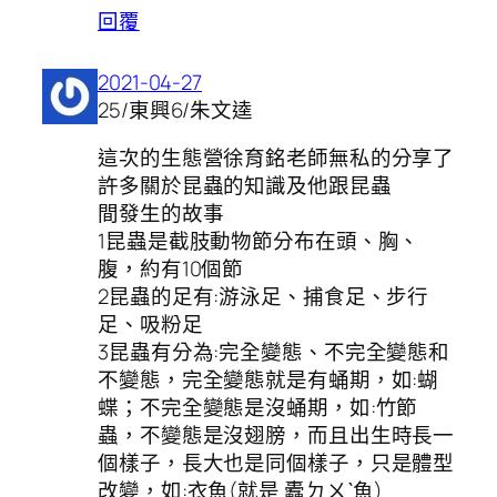
回覆
2021-04-27
25/東興6/朱文逵
這次的生態營徐育銘老師無私的分享了
許多關於昆蟲的知識及他跟昆蟲
間發生的故事
1昆蟲是截肢動物節分布在頭、胸、
腹，約有10個節
2昆蟲的足有:游泳足、捕食足、步行
足、吸粉足
3昆蟲有分為:完全變態、不完全變態和
不變態，完全變態就是有蛹期，如:蝴
蝶；不完全變態是沒蛹期，如:竹節
蟲，不變態是沒翅膀，而且出生時長一
個樣子，長大也是同個樣子，只是體型
改變，如:衣魚(就是 蠹ㄉㄨˋ魚)