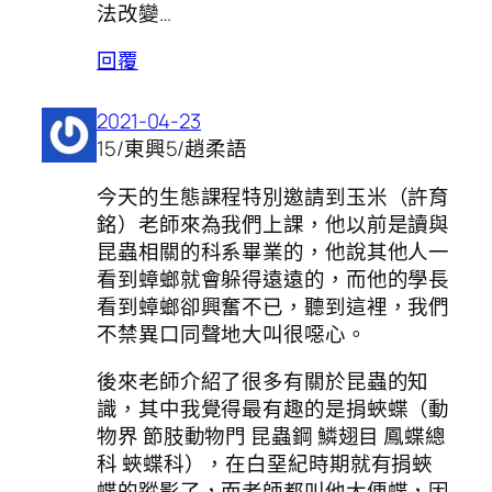
法改變…
回覆
2021-04-23
15/東興5/趙柔語
今天的生態課程特別邀請到玉米（許育
銘）老師來為我們上課，他以前是讀與
昆蟲相關的科系畢業的，他說其他人一
看到蟑螂就會躲得遠遠的，而他的學長
看到蟑螂卻興奮不已，聽到這裡，我們
不禁異口同聲地大叫很噁心。
後來老師介紹了很多有關於昆蟲的知
識，其中我覺得最有趣的是捐蛺蝶（動
物界 節肢動物門 昆蟲鋼 鱗翅目 鳳蝶總
科 蛺蝶科），在白堊紀時期就有捐蛺
蝶的蹤影了，而老師都叫他大便蝶，因