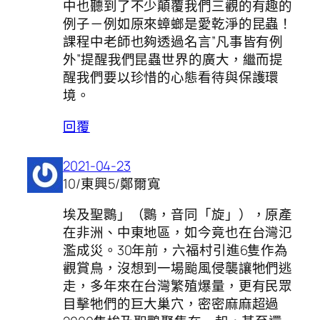
中也聽到了不少顛覆我們三觀的有趣的
例子－例如原來蟑螂是愛乾淨的昆蟲！
課程中老師也夠透過名言”凡事皆有例
外”提醒我們昆蟲世界的廣大，繼而提
醒我們要以珍惜的心態看待與保護環
境。
回覆
2021-04-23
10/東興5/鄭爾寬
埃及聖䴉」（䴉，音同「旋」），原產
在非洲、中東地區，如今竟也在台灣氾
濫成災。30年前，六福村引進6隻作為
觀賞鳥，沒想到一場颱風侵襲讓牠們逃
走，多年來在台灣繁殖爆量，更有民眾
目擊牠們的巨大巢穴，密密麻麻超過