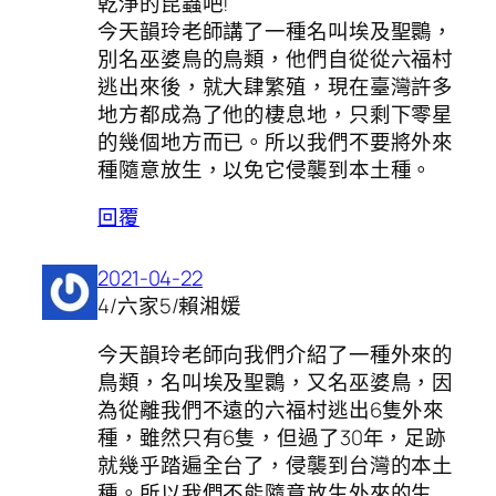
乾淨的昆蟲吧!
今天韻玲老師講了一種名叫埃及聖䴉，
別名巫婆鳥的鳥類，他們自從從六福村
逃出來後，就大肆繁殖，現在臺灣許多
地方都成為了他的棲息地，只剩下零星
的幾個地方而已。所以我們不要將外來
種隨意放生，以免它侵襲到本土種。
回覆
2021-04-22
4/六家5/賴湘媛
今天韻玲老師向我們介紹了一種外來的
鳥類，名叫埃及聖䴉，又名巫婆鳥，因
為從離我們不遠的六福村逃出6隻外來
種，雖然只有6隻，但過了30年，足跡
就幾乎踏遍全台了，侵襲到台灣的本土
種。所以我們不能隨意放生外來的生