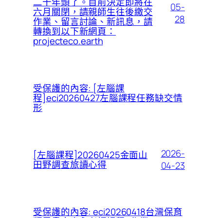
二十年頭了。目前決定即將在
05-
六月關閉，請親師生往後繳交
28
作業、留言討論、新訊息，請
轉換到以下新網頁：
projecteco.earth
受保護的內容: [左腦課
程]eci20260427左腦課程任務缺交情
形
2026-
[左腦課程]20260425金面山
田野調查旅讀心得
04-23
受保護的內容: eci20260418台灣保育