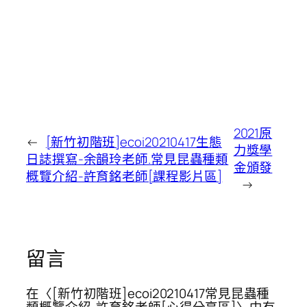
2021原
←
[新竹初階班]ecoi20210417生態
力獎學
日誌撰寫-余韻玲老師.常見昆蟲種類
金頒發
概覽介紹-許育銘老師[課程影片區]
→
留言
在〈[新竹初階班]ecoi20210417常見昆蟲種
類概覽介紹-許育銘老師[心得分享區]〉中有