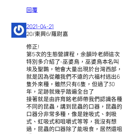
回覆
2021-04-21
20/東興6/羅尉嘉
修正!
第5次的生態營課程，余韻玲老師這次
特別多介紹了-巫婆鳥，巫婆鳥本名叫
埃及聖䴉，牠會大量出現於台灣西部，
就是因為從離我們不遠的六福村逃出6
隻外來種，雖然只有6隻，但過了30
年，足跡就幾乎踏遍全台了
接著就是由許育銘老師帶我們認識各種
不同的昆蟲，講到昆蟲的口器，昆蟲的
口器分非常多種，像是銼吸式、刺吸
式、虹吸式和咀嚼式等等，我沒有想
過，昆蟲的口器除了能吸食，居然還咀