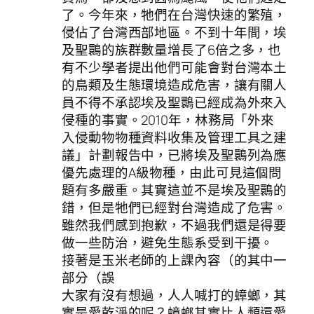
了。今年來，牠們在台灣快速的繁殖，
侵佔了台灣西部地區。不到十年間，埃
及聖䴉的族群數量增長了6倍之多，也
有不少學者提出他們可能會對台灣本土
的鳥類及生態環境造成危害，讓有關人
員不得不承認埃及聖䴉已經成為外來入
侵種的事實。2010年，林務局「外來
入侵動物物種資料收集及管理工具之建
議」計劃報告中，已將埃及聖䴉列為應
優先處理的A級物種，由此可見這個問
題有多嚴重。其實這並不是埃及聖䴉的
錯，但是牠們已經對台灣造成了危害。
雖然我們感到抱歉，不過我們還是得要
做一些防治，避免生態系受到干擾。
接著是玉米老師的上課內容（的其中一
部分（誤
大家有沒有想過，人人喊打的蟑螂，其
實是愛乾淨的呢？蟑螂其實比人類還愛