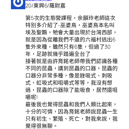
20/東興6/羅尉嘉
第5次的生態營課程，余韻玲老師這次
特別多介紹了-巫婆鳥，巫婆鳥本名叫
埃及聖䴉，牠會大量出現於台灣西部，
就是因為從離我們不遠的六福村逃出6
隻外來種，雖然只有6隻，但過了30
年，足跡就幾乎踏遍全台了
接著就是由許育銘老師帶我們認識各種
不同的昆蟲，講到昆蟲的口器，昆蟲的
口器分非常多種，像是銼吸式、刺吸
式、虹吸式和咀嚼式等等，我沒有想
過，昆蟲的口器除了能吸食，居然還咀
嚼呢!
最後我也覺得昆蟲和我們人類比起來，
十分的可憐，因為育銘老師說昆蟲一生
只有初生、繁殖、死亡，對我來說，我
覺得很無聊。