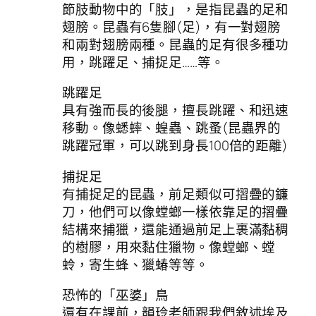
節肢動物中的「肢」，是指昆蟲的足和
翅膀。昆蟲有6隻腳(足)，有一對翅膀
和兩對翅膀兩種。昆蟲的足有很多種功
用，跳躍足、捕捉足……等。
跳躍足
具有強而長的後腿，擅長跳躍、和迅速
移動。像蟋蟀、蝗蟲、跳蚤(昆蟲界的
跳躍冠軍，可以跳到身長100倍的距離)
捕捉足
有捕捉足的昆蟲，前足類似可摺疊的鐮
刀，他們可以像螳螂一樣依靠足的摺疊
結構來捕獵，還能通過前足上裹滿黏稠
的樹膠，用來黏住獵物。像螳螂、螳
蛉，寄生蜂、獵蝽等等。
恐怖的「巫婆」鳥
還有在課前，韻玲老師跟我們敘述埃及