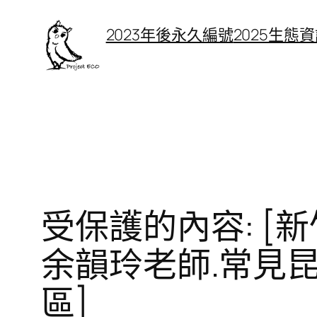
跳
2023年後永久編號
2025生態
至
主
要
內
容
受保護的內容: [新竹
余韻玲老師.常見
區]