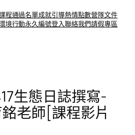
課程通過名單
成就引導
熱情點數
營隊文件
環境行動永久編號
登入
聯絡我們
請假專區
0417生態日誌撰寫-
育銘老師[課程影片