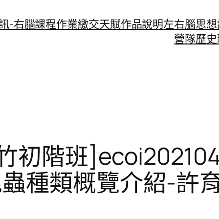
資訊-右腦課程作業繳交
天賦作品說明
左右腦思想
營隊歷史
初階班]ecoi2021
昆蟲種類概覽介紹-許