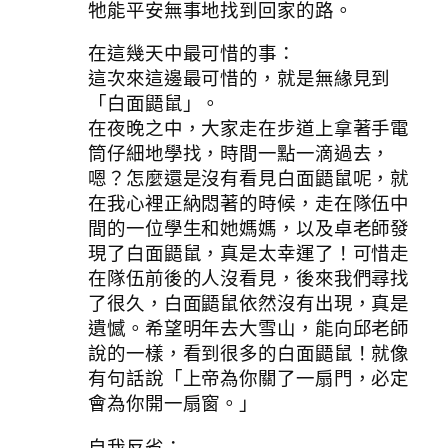
牠能平安無事地找到回家的路。
在這幾天中最可惜的事：
這次來這邊最可惜的，就是無緣見到
「白面鼯鼠」。
在夜晚之中，大家走在步道上拿著手電
筒仔細地學找，時間一點一滴過去，
嗯？怎麼還是沒有看見白面鼯鼠呢，就
在我心裡正納悶著的時候，走在隊伍中
間的一位學生和她媽媽，以及卓老師發
現了白面鼯鼠，真是太幸運了！可惜走
在隊伍前後的人沒看見，後來我們尋找
了很久，白面鼯鼠依然沒有出現，真是
遺憾。希望明年去大雪山，能向邱老師
說的一樣，看到很多的白面鼯鼠！就像
有句話說「上帝為你關了一扇門，必定
會為你開一扇窗。」
自我反省：