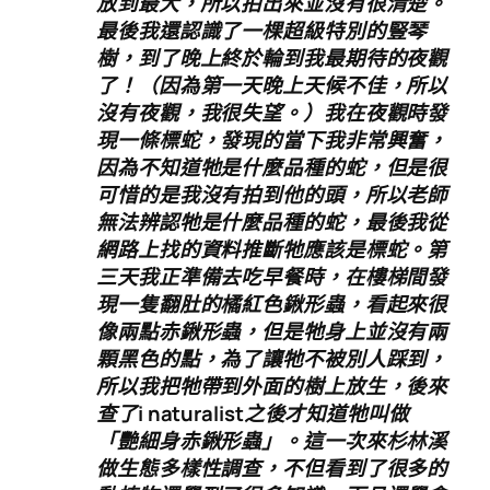
放到最大，所以拍出來並沒有很清楚。
最後我還認識了一棵超級特別的豎琴
樹，到了晚上終於輪到我最期待的夜觀
了！（因為第一天晚上天候不佳，所以
沒有夜觀，我很失望。）我在夜觀時發
現一條標蛇，發現的當下我非常興奮，
因為不知道牠是什麼品種的蛇，但是很
可惜的是我沒有拍到他的頭，所以老師
無法辨認牠是什麼品種的蛇，最後我從
網路上找的資料推斷牠應該是標蛇。第
三天我正準備去吃早餐時，在樓梯間發
現一隻翻肚的橘紅色鍬形蟲，看起來很
像兩點赤鍬形蟲，但是牠身上並沒有兩
顆黑色的點，為了讓牠不被別人踩到，
所以我把牠帶到外面的樹上放生，後來
查了i naturalist之後才知道牠叫做
「艷細身赤鍬形蟲」。這一次來杉林溪
做生態多樣性調查，不但看到了很多的