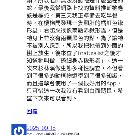
頭，所以老師無法辨認牠是什麼品種的
蛇，最後我從網路上找的資料推斷牠應
該是標蛇。第三天我正準備去吃早餐
時，在樓梯間發現一隻翻肚的橘紅色鍬
形蟲，看起來很像兩點赤鍬形蟲，但是
牠身上並沒有兩顆黑色的點，為了讓牠
不被別人踩到，所以我把牠帶到外面的
樹上放生，後來查了i naturalist之後才
知道牠叫做「艷細身赤鍬形蟲」。這一
次來杉林溪做生態多樣性調查，不但看
到了很多的動植物還學到了很多知識，
而且還學會使用了一個很好用的App，
只可惜這一次我沒有看到白面鼯鼠，希
望下次來可以看到。
回覆
2025-09-15