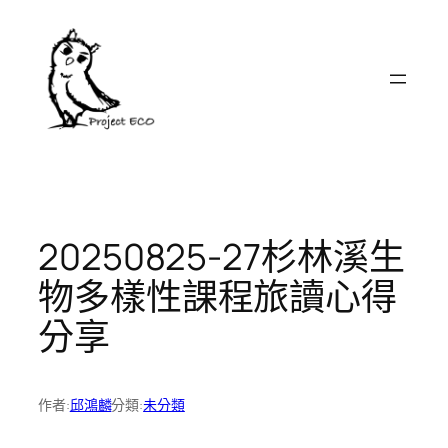
跳
至
主
要
內
容
20250825-27杉林溪生
物多樣性課程旅讀心得
分享
作者:
邱鴻麟
分類:
未分類