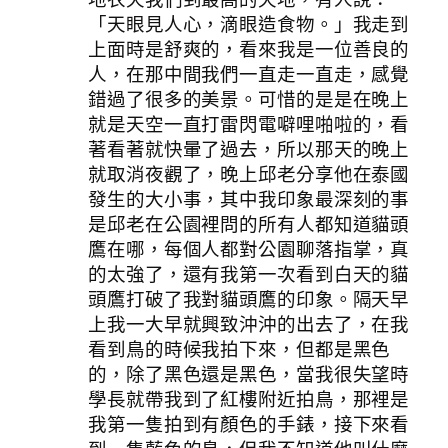
「天眼見人心，滴眼造食物。」我走到
上面時是舒爽的，看來我是一位善良的
人，在那中間我們一直走一直走，感覺
錯過了很多的美景。可惜的是是在晚上
就是天空一直打雷閃電噼哩啪啦的，看
著看著就快暈了過去，所以那天的晚上
就取消夜觀了，晚上邱老分享他在泰國
發生的大小事，其中我印象最深刻的事
是邱老在公園裡問的所有人都知道貓頭
鷹在哪，每個人都對公園聊落指掌，真
的太強了，還有我第一次看到白天的貓
頭鷹打破了我對貓頭鷹的印象。隔天早
上我一大早就興致沖沖的出去了，在我
看到鳥的時候我拍下來，但都是黑色
的，除了黑色還是黑色，當我很失望時
學長就帶我到了紅樓附近拍鳥，那裡是
我第一隻拍到有顏色的手錶，接下來看