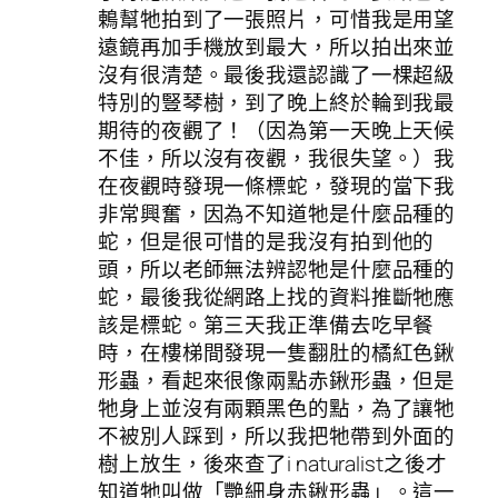
鶇幫牠拍到了一張照片，可惜我是用望
遠鏡再加手機放到最大，所以拍出來並
沒有很清楚。最後我還認識了一棵超級
特別的豎琴樹，到了晚上終於輪到我最
期待的夜觀了！（因為第一天晚上天候
不佳，所以沒有夜觀，我很失望。）我
在夜觀時發現一條標蛇，發現的當下我
非常興奮，因為不知道牠是什麼品種的
蛇，但是很可惜的是我沒有拍到他的
頭，所以老師無法辨認牠是什麼品種的
蛇，最後我從網路上找的資料推斷牠應
該是標蛇。第三天我正準備去吃早餐
時，在樓梯間發現一隻翻肚的橘紅色鍬
形蟲，看起來很像兩點赤鍬形蟲，但是
牠身上並沒有兩顆黑色的點，為了讓牠
不被別人踩到，所以我把牠帶到外面的
樹上放生，後來查了i naturalist之後才
知道牠叫做「艷細身赤鍬形蟲」。這一