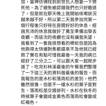
加，雷神彷彿找到前世仇人想要一下劈
死他，為了避免被認錯我們也只好撤退
了，但是就在那天晚上我開始咳嗽狀況
越來越不好，所以第二天我參加完第一
個行程後只好待在房間好好的休息，經
過充沛的休息我做好了萬全準備出發去
夜觀，而這次的夜觀也沒有讓我失望，
我看到了一隻我很想看的標蛇但是因為
他跑得太快連對焦都還來不及他就已經
跑了實在有點可惜我最後一天我的病已
經好了三分之二，可以跟大家一起爬步
道了，吃完杉林溪最後的午餐我們整理
了一下這三天的資料做最後的報告，而
我報告的是水杉和落雨松的差別，他們
雖然很像，但是不一樣水杉的葉子是對
生，落雨松是交錯排列，水杉在秋冬的
時候葉子會變成金黃色而落雨松會變成
紅褐色。