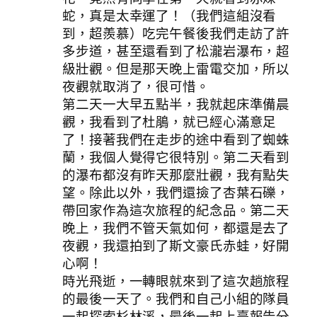
蛇，真是太幸運了！（我們這組沒看
到，超羨慕）吃完午餐後我們走訪了許
多步道，甚至還看到了松瀧岩瀑布，超
級壯觀。但是那天晚上雷電交加，所以
夜觀就取消了，很可惜。
第二天一大早五點半，我就起床準備晨
觀，我看到了杜鵑，就已經心滿意足
了！接著我們在走步的途中看到了蜘蛛
蘭，我個人覺得它很特別。第二天看到
的瀑布都沒有昨天那麼壯觀，我有點失
望。除此以外，我們還撿了杏葉石礫，
帶回家作為這次旅程的紀念品。第二天
晚上，我們不管天氣如何，都還是去了
夜觀，我還拍到了斯文豪氏赤蛙，好開
心啊！
時光飛逝，一轉眼就來到了這次趟旅程
的最後一天了。我們和自己小組的隊員
一起探索杉林溪，最後一起上臺報告分