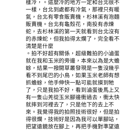
樣冷，。這麼冷的地方一定和台北很不
一樣，台北到處都有冷氣，那裡只有暖
氣，台北有零食販賣機，杉林溪有泡麵
販賣機。台北有龜殼花，南投有赤煉
蛇，去杉林溪的第一天就看到台北沒有
的赤煉蛇，但我拍得太爛了，完全看不
清楚是什麼
。拍不好超有關係，超級難拍的小滷蛋
就在我和玉米的旁邊，本來以為是大蟾
蜍，結果一撥開草叢發現是一隻沒幾乎
看不到尾巴的小鳥，如果玉米老師有想
抓蟾蜍，他手伸快一點可能就摸到牠
了，只是我拍不好，看到滷蛋後馬上又
有一隻山羌從玉米腳邊衝過去，衝太快
就摔到河裡去了，只是他下的去上不
來。我覺得我的拍照技術很好，但是拍
得很爛，技術好是因為我可以單腳站，
把望遠鏡放在腳上，再把手機對準望遠