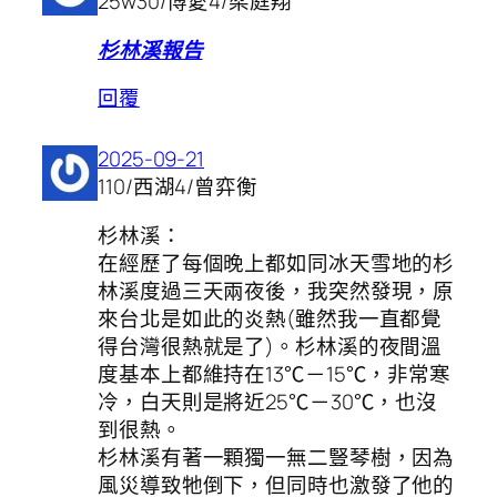
25w30/博愛4/梁庭翔
杉林溪報告
回覆
2025-09-21
110/西湖4/曾弈衡
杉林溪：
在經歷了每個晚上都如同冰天雪地的杉
林溪度過三天兩夜後，我突然發現，原
來台北是如此的炎熱(雖然我一直都覺
得台灣很熱就是了)。杉林溪的夜間溫
度基本上都維持在13℃－15℃，非常寒
冷，白天則是將近25℃－30℃，也沒
到很熱。
杉林溪有著一顆獨一無二豎琴樹，因為
風災導致牠倒下，但同時也激發了他的