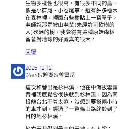
生物多樣性也很高，有很多不同的鳥，
像是小剪尾、小卷尾等。還有許多檜木
在森林裡，裡面有些樹貼上一寫單子，
老師說那是被山老鼠(未經許可砍樹的
人)砍過的樹。我覺得有這種原始森林
留著對地球的好處真的很大。
回覆
2025-12-12
24e48/碧湖6/曾璽岳
這次和營出是杉林溪，他在中海拔雲霧
帶裡我感覺會很快就到杉林溪，因為南
投離台北不算太遠，沒想到要搭兩小時
的車才到，經過了一整條山路終於到了
目的地杉林溪。
地衣天我們到最高的天地，有人說：