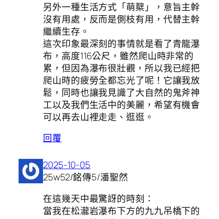
另外一種生活方式「萌櫱」，意旨主幹
沒有用處，反而是側枝有用，代替主幹
繼續生存。
這次印象最深刻的事情就是看了青龍瀑
布，高度116公尺，雖然爬山時非常的
累，但因為瀑布很壯觀，所以我已經把
爬山時的疲勞全都忘光了呢！它讓我放
鬆，同時也讓我見識了大自然的鬼斧神
工以及我們生活中的美麗，希望有機會
可以再去山裡走走、逛逛。
回覆
2025-10-05
25w52/銘傳5/潘聖然
在這幾天中最驚訝的時刻：
當我在松瀧岩瀑布下方的九九吊橋下的