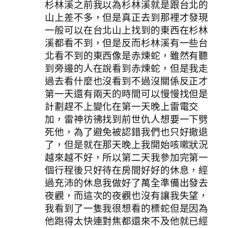
杉林溪之前我以為杉林溪就是跟台北的
山上差不多，但是真正去到那裡才發現
一般可以在台北山上找到的東西在杉林
溪都看不到，但是反而杉林溪有一些台
北看不到的東西像是赤煉蛇，雖然有聽
到旁邊的人在說看到赤煉蛇，但是我走
過去看什麼也沒看到不過沒關係反正才
第一天還有兩天的時間可以慢慢找但是
計劃趕不上變化在第一天晚上雷電交
加，雷神彷彿找到前世仇人想要一下劈
死他，為了避免被認錯我們也只好撤退
了，但是就在那天晚上我開始咳嗽狀況
越來越不好，所以第二天我參加完第一
個行程後只好待在房間好好的休息，經
過充沛的休息我做好了萬全準備出發去
夜觀，而這次的夜觀也沒有讓我失望，
我看到了一隻我很想看的標蛇但是因為
他跑得太快連對焦都還來不及他就已經