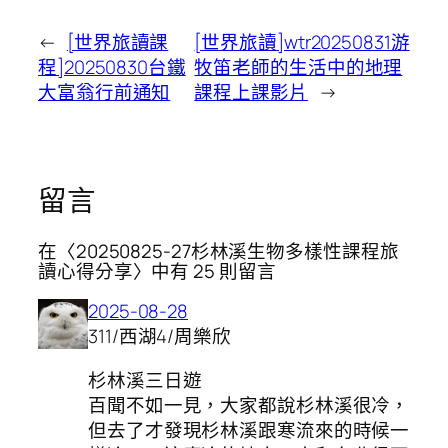
←
[世界旅讀課
[世界旅讀]wtr20250831游
程]20250830台鐵
牧笛老師的生活中的地理
大富翁行前通知
課程上課影片
→
留言
在〈20250825-27杉林溪生物多樣性課程旅
讀心得分享〉中有 25 則留言
2025-08-28
311/西湖4/周樂欣
杉林溪三日遊
百聞不如一見，大家都說杉林溪很冷，
但去了才發現杉林溪跟寒流來的時候一