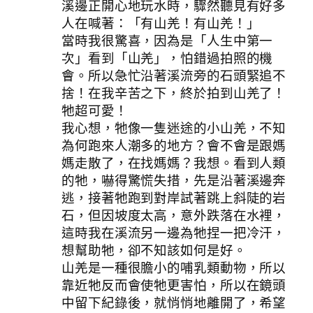
溪邊正開心地玩水時，驟然聽見有好多
人在喊著：「有山羌！有山羌！」
當時我很驚喜，因為是「人生中第一
次」看到「山羌」，怕錯過拍照的機
會。所以急忙沿著溪流旁的石頭緊追不
捨！在我辛苦之下，終於拍到山羌了！
牠超可愛！
我心想，牠像一隻迷途的小山羌，不知
為何跑來人潮多的地方？會不會是跟媽
媽走散了，在找媽媽？我想。看到人類
的牠，嚇得驚慌失措，先是沿著溪邊奔
逃，接著牠跑到對岸試著跳上斜陡的岩
石，但因坡度太高，意外跌落在水裡，
這時我在溪流另一邊為牠捏一把冷汗，
想幫助牠，卻不知該如何是好。
山羌是一種很膽小的哺乳類動物，所以
靠近牠反而會使牠更害怕，所以在鏡頭
中留下紀錄後，就悄悄地離開了，希望