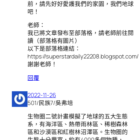
前，請先好好愛護我們的家園，我們地球
吧！
老師：
我已將文章發布至部落格，請老師前往閱
讀（部落格有圖片）
以下是部落格連結：
https://superstardaily22208.blogspot.com/
謝謝老師！
回覆
2022-11-26
501/民族7/吳弗培
生物圈二號計畫模擬了地球的五大生態
系，有海洋區、熱帶雨林區、稀樹森林
區和沙漠區和紅樹林沼澤區。生物圈的
生態十分豐富，約有4000多個物種，