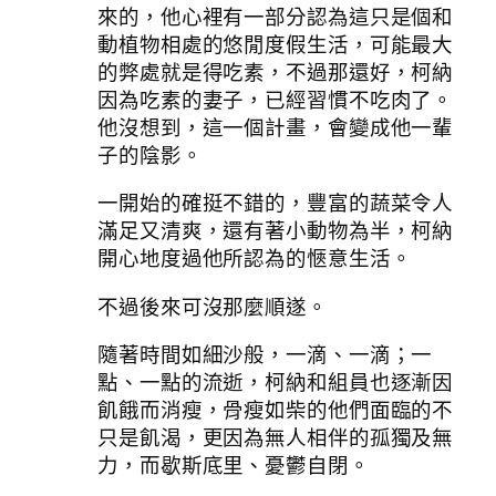
來的，他心裡有一部分認為這只是個和
動植物相處的悠閒度假生活，可能最大
的弊處就是得吃素，不過那還好，柯納
因為吃素的妻子，已經習慣不吃肉了。
他沒想到，這一個計畫，會變成他一輩
子的陰影。
一開始的確挺不錯的，豐富的蔬菜令人
滿足又清爽，還有著小動物為半，柯納
開心地度過他所認為的愜意生活。
不過後來可沒那麼順遂。
隨著時間如細沙般，一滴、一滴；一
點、一點的流逝，柯納和組員也逐漸因
飢餓而消瘦，骨瘦如柴的他們面臨的不
只是飢渴，更因為無人相伴的孤獨及無
力，而歇斯底里、憂鬱自閉。