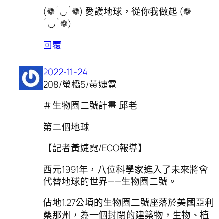
(❁´◡`❁) 愛護地球，從你我做起 (❁
´◡`❁)
回覆
2022-11-24
208/螢橋5/黃婕霓
＃生物圈二號計畫 邱老
第二個地球
【記者黃婕霓/ECO報導】
西元1991年，八位科學家進入了未來將會
代替地球的世界——生物圈二號。
佔地1.27公頃的生物圈二號座落於美國亞利
桑那州，為一個封閉的建築物，生物、植