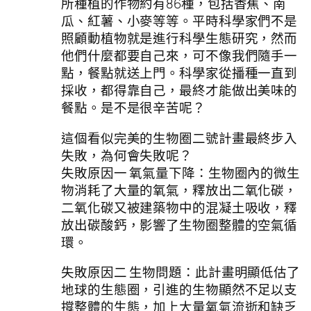
所種植的作物約有86種，包括香蕉、南
瓜、紅薯、小麥等等。平時科學家們不是
照顧動植物就是進行科學生態研究，然而
他們什麼都要自己來，可不像我們隨手一
點，餐點就送上門。科學家從播種一直到
採收，都得靠自己，最終才能做出美味的
餐點。是不是很辛苦呢？
這個看似完美的生物圈二號計畫最終步入
失敗，為何會失敗呢？
失敗原因一 氧氣量下降：生物圈內的微生
物消耗了大量的氧氣，釋放出二氧化碳，
二氧化碳又被建築物中的混凝土吸收，釋
放出碳酸鈣，影響了生物圈整體的空氣循
環。
失敗原因二 生物問題：此計畫明顯低估了
地球的生態圈，引進的生物顯然不足以支
撐整體的生態，加上大量氧氣流逝和缺乏