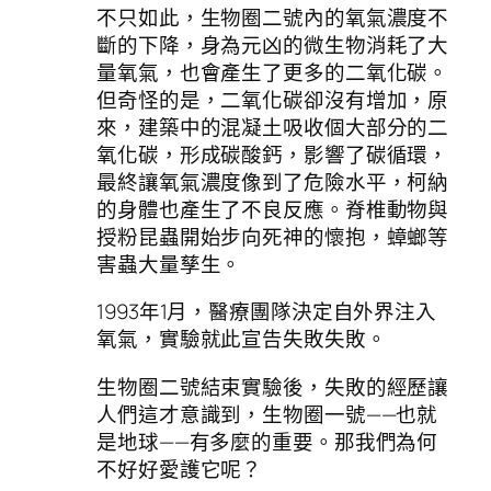
不只如此，生物圈二號內的氧氣濃度不
斷的下降，身為元凶的微生物消耗了大
量氧氣，也會產生了更多的二氧化碳。
但奇怪的是，二氧化碳卻沒有增加，原
來，建築中的混凝土吸收個大部分的二
氧化碳，形成碳酸鈣，影響了碳循環，
最終讓氧氣濃度像到了危險水平，柯納
的身體也產生了不良反應。脊椎動物與
授粉昆蟲開始步向死神的懷抱，蟑螂等
害蟲大量孳生。
1993年1月，醫療團隊決定自外界注入
氧氣，實驗就此宣告失敗失敗。
生物圈二號結束實驗後，失敗的經歷讓
人們這才意識到，生物圈一號——也就
是地球——有多麼的重要。那我們為何
不好好愛護它呢？