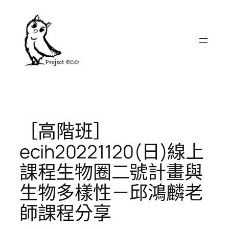
跳
至
主
要
內
容
［高階班］
ecih20221120(日)線上
課程生物圈二號計畫與
生物多樣性－邱鴻麟老
師課程分享