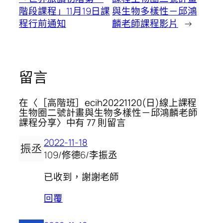
階段課程」11月19日課
與生物多樣性－邱鴻
程行前通知
麟老師課程影片
→
留言
在〈［高階班］ecih20221120(日)線上課程
生物圈二號計畫與生物多樣性－邱鴻麟老師
課程分享〉中有 77 則留言
2022-11-18
109/修德6/李振丞
已收到，謝謝老師
回覆