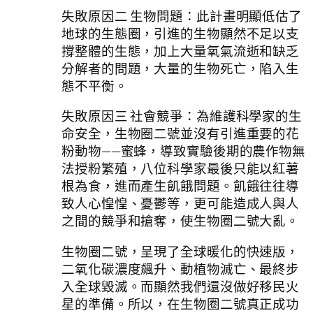
失敗原因二 生物問題：此計畫明顯低估了
地球的生態圈，引進的生物顯然不足以支
撐整體的生態，加上大量氧氣流逝和缺乏
分解者的問題，大量的生物死亡，陷入生
態不平衡。
失敗原因三 社會競爭：為維護科學家的生
命安全，生物圈二號並沒有引進重要的花
粉動物——蜜蜂，導致實驗後期的農作物無
法授粉繁殖，八位科學家最後只能以紅薯
根為食，進而產生飢餓問題。飢餓往往導
致人心惶惶、憂鬱等，更可能造成人與人
之間的競爭和搶奪，使生物圈二號大亂。
生物圈二號，呈現了全球暖化的快速版，
二氧化碳濃度飆升、動植物滅亡、最終步
入全球毀滅。而顯然我們還沒做好移民火
星的準備。所以，在生物圈二號真正成功