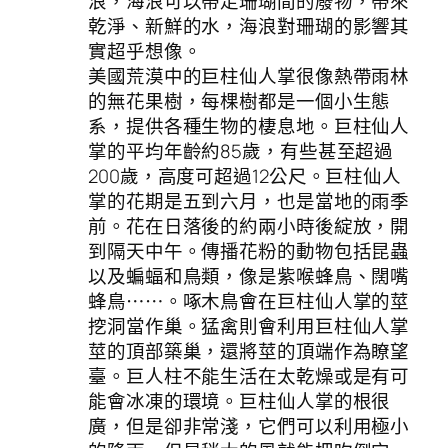
浪，海浪可以帶走珊瑚間的廢物，帶來
乾淨、新鮮的水，海浪對珊瑚的影響其
實超乎想像。
美國荒漠中的巨柱仙人掌很像熱帶雨林
的無花果樹，每棵樹都是一個小生態
系，提供各種生物的棲息地。巨柱仙人
掌的平均年齡約85歲，有些甚至超過
200歲，高度可超過12公尺。巨柱仙人
掌的花期是五到六月，也是當地的雨季
前。花在日落後的約兩小時後綻放，開
到隔天中午。傳播花粉的動物包括昆蟲
以及蝙蝠和鳥類，像是紫喉蜂鳥、闊嘴
蜂鳥⋯⋯。啄木鳥會在巨柱仙人掌的莖
挖洞當作巢。猛禽則會利用巨柱仙人掌
莖的頂部築巢，還將莖的頂端作為瞭望
臺。巨人柱不能生活在太乾燥或是有可
能會冰凍的環境。巨柱仙人掌的根很
廣，但是卻非常淺，它們可以利用極小