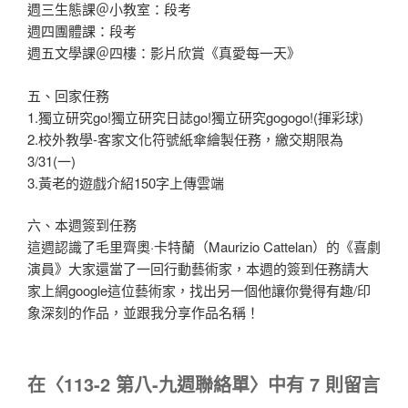
週三生態課＠小教室：段考
週四團體課：段考
週五文學課＠四樓：影片欣賞《真愛每一天》
五、回家任務
1.獨立研究go!獨立研究日誌go!獨立研究gogogo!(揮彩球)
2.校外教學-客家文化符號紙傘繪製任務，繳交期限為
3/31(一)
3.黃老的遊戲介紹150字上傳雲端
六、本週簽到任務
這週認識了毛里齊奧·卡特蘭（Maurizio Cattelan）的《喜劇
演員》大家還當了一回行動藝術家，本週的簽到任務請大
家上網google這位藝術家，找出另一個他讓你覺得有趣/印
象深刻的作品，並跟我分享作品名稱！
在〈113-2 第八-九週聯絡單〉中有 7 則留言