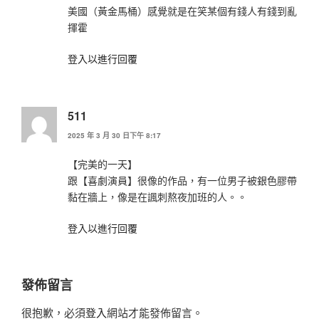
美國（黃金馬桶）感覺就是在笑某個有錢人有錢到亂
揮霍
登入以進行回覆
511
2025 年 3 月 30 日下午 8:17
【完美的一天】
跟【喜劇演員】很像的作品，有一位男子被銀色膠帶
黏在牆上，像是在諷刺熬夜加班的人。。
登入以進行回覆
發佈留言
很抱歉，必須
登入
網站才能發佈留言。