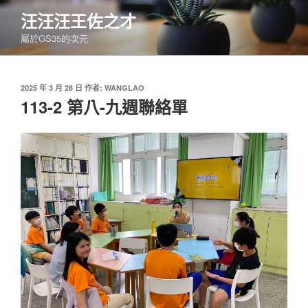
跳
汪汪汪王佐之才
至
屬於GS35的次元
主
要
內
發
2025 年 3 月 28 日
作者:
WANGLAO
容
佈
113-2 第八-九週聯絡單
於