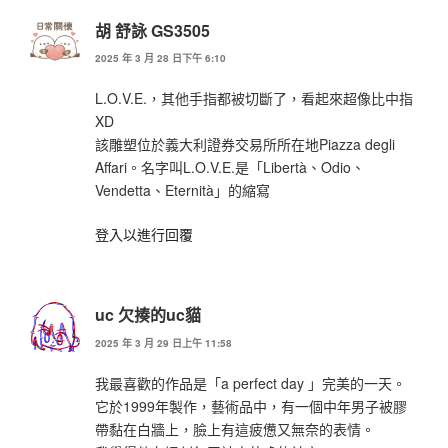
胡 舒詠 GS3505
2025 年 3 月 28 日下午 6:10
L.O.V.E.，其他手指都被切斷了，看起來超像比中指
XD
該雕塑位於義大利證券交易所所在地Piazza degli
Affari。名字叫L.O.V.E.是「Libertà、Odio、
Vendetta、Eternità」的縮寫
登入以進行回覆
uc 欠揍的uc貓
2025 年 3 月 29 日上午 11:58
我最喜歡的作品是「a perfect day 」完美的一天。
它於1999年製作，藝術品中，有一個中年男子被膠
帶黏在白牆上，臉上有這疲憊又無奈的表情。