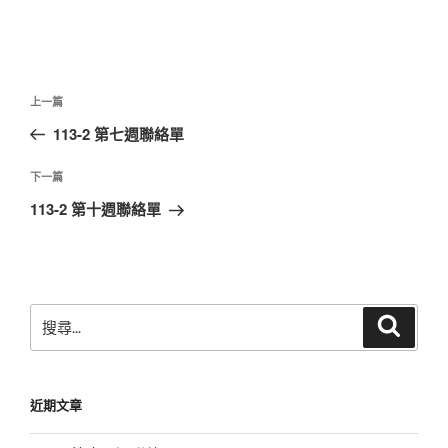
文
上
上一篇
章
一
113-2 第七週聯絡單
導
篇
覽
文
下
下一篇
章
一
113-2 第十週聯絡單
篇
文
章
搜
搜
尋
尋
關
鍵
近期文章
字: