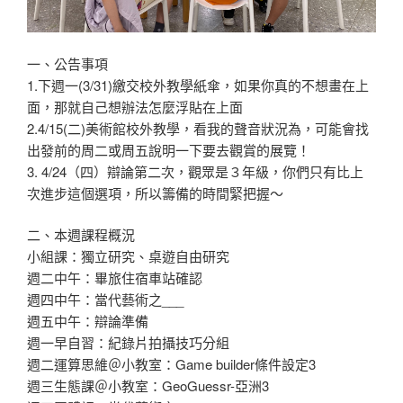
一、公告事項
1.下週一(3/31)繳交校外教學紙傘，如果你真的不想畫在上
面，那就自己想辦法怎麼浮貼在上面
2.4/15(二)美術館校外教學，看我的聲音狀況為，可能會找
出發前的周二或周五說明一下要去觀賞的展覽！
3. 4/24（四）辯論第二次，觀眾是３年級，你們只有比上
次進步這個選項，所以籌備的時間緊把握～
二、本週課程概況
小組課：獨立研究、桌遊自由研究
週二中午：畢旅住宿車站確認
週四中午：當代藝術之___
週五中午：辯論準備
週一早自習：紀錄片拍攝技巧分組
週二運算思維＠小教室：Game builder條件設定3
週三生態課＠小教室：GeoGuessr-亞洲3