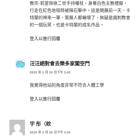
教宗-若望保祿二世手持權杖，身著白色主教禮服，
行走在紅色地毯時被隕石擊中。這是開展前一天，卡
特蘭的神來一筆，策展人都嚇壞了，無疑是諷刺教會
的一個玩笑，也是卡特蘭的成名作品。
登入以進行回覆
汪汪絕對會去樂多家闖空門
2025 年 3 月 30 日下午 2:42
我覺得他站的角度非常不符合人體工學
登入以進行回覆
宇 彤（欸
2025 年 3 月 30 日下午 3:34