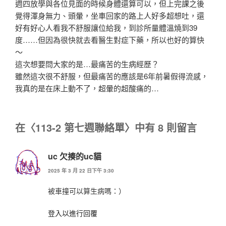
週四放學與各位見面的時候身體還算可以，但上完課之後
覺得渾身無力、頭暈，坐車回家的路上人好多超想吐，還
好有好心人看我不舒服讓位給我，到診所量體溫燒到39
度……但因為很快就去看醫生對症下藥，所以也好的算快
～
這次想要問大家的是…最痛苦的生病經歷？
雖然這次很不舒服，但最痛苦的應該是6年前暑假得流感，
我真的是在床上動不了，超暈的超酸痛的…
在〈113-2 第七週聯絡單〉中有 8 則留言
uc 欠揍的uc貓
2025 年 3 月 22 日下午 3:30
被車撞可以算生病嗎：）
登入以進行回覆