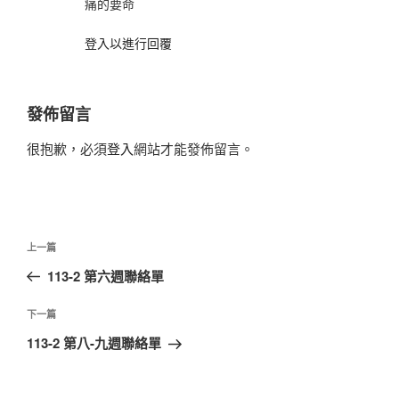
痛的要命
登入以進行回覆
發佈留言
很抱歉，必須
登入
網站才能發佈留言。
文
上
上一篇
章
一
113-2 第六週聯絡單
導
篇
覽
文
下
下一篇
章
一
113-2 第八-九週聯絡單
篇
文