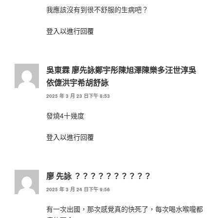
我應該沒有到很不舒服的生病吧？
登入以進行回覆
吳東霖 廖先詠鄭宇彤陳旭澤陳樂多汪世淳吳
依倢洪宇希胡舒詠
2025 年 3 月 23 日下午 8:53
發燒4十幾度
登入以進行回覆
廖 先詠 ？？？？？？？？？？
2025 年 3 月 24 日下午 9:56
有一次出國，那次感覺真的快死了，每次喝水喉嚨都