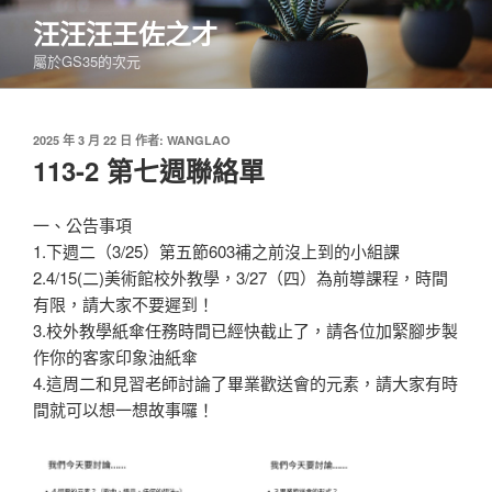
跳
汪汪汪王佐之才
至
屬於GS35的次元
主
要
內
發
2025 年 3 月 22 日
作者:
WANGLAO
容
佈
113-2 第七週聯絡單
於
一、公告事項
1.下週二（3/25）第五節603補之前沒上到的小組課
2.4/15(二)美術館校外教學，3/27（四）為前導課程，時間
有限，請大家不要遲到！
3.校外教學紙傘任務時間已經快截止了，請各位加緊腳步製
作你的客家印象油紙傘
4.這周二和見習老師討論了畢業歡送會的元素，請大家有時
間就可以想一想故事囉！