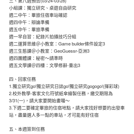
三、第八週預告(03/24-03/28)
小組課：獨立研究、桌遊自由研究
週二中午：畢旅住宿車站確認
週四中午：辯論準備
週五中午：畢旅準備
週一早自習：紀錄片拍攝技巧分組
週二運算思維＠小教室：Game builder條件設定3
週三生態課＠小教室：GeoGuessr-亞洲3
週四團體課：秘密～請準時
週五文學課＠四樓：文學修辭-重出3
四、回家任務
1.獨立研究go!獨立研究日誌go!獨立研究gogogo!(揮彩球)
2.校外教學-客家文化符號紙傘繪製任務，
繳交期限為
3/31(一)
，請大家要開始畫囉～
3.下週二要確定畢旅的住宿地點，請大家找好想要的出發車
站，盡量選人多一點的車站，才可能有好住宿
五、本週簽到任務