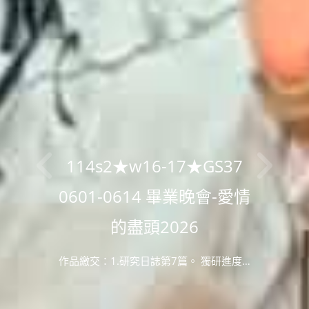
114s2★w16-17★GS37
0601-0614 畢業晚會-愛情
的盡頭2026
作品繳交：1.研究日誌第7篇。 獨研進度…