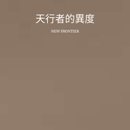
跳
至
天行者的異度
主
要
內
NEW FRONTIER
容