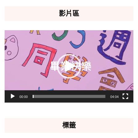
影片區
視
訊
播
放
器
00:00
04:04
標籤