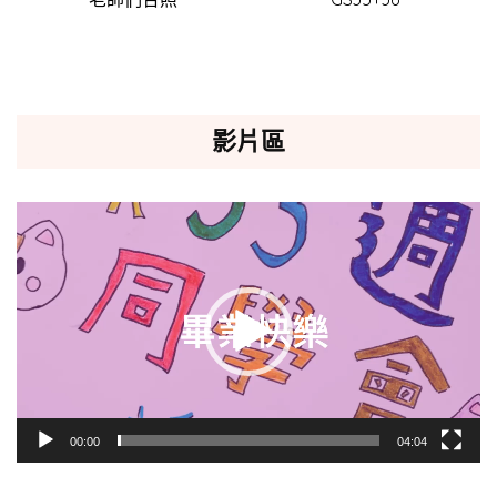
影片區
視
訊
播
放
器
00:00
04:04