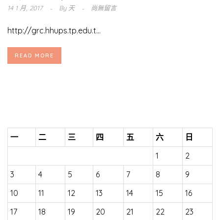
14 1 月, 2017
By
天
尚無留言
http://grc.hhups.tp.edu.t...
READ MORE
一
二
三
四
五
六
日
1
2
3
4
5
6
7
8
9
10
11
12
13
14
15
16
17
18
19
20
21
22
23