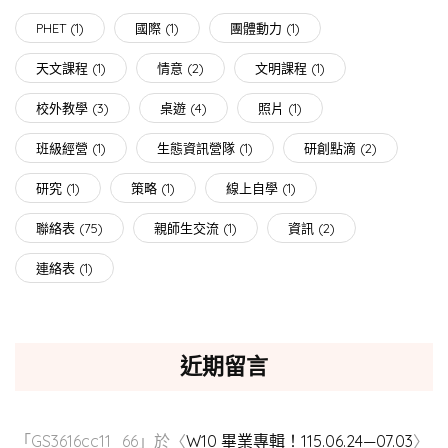
PHET
(1)
國際
(1)
團體動力
(1)
天文課程
(1)
情意
(2)
文明課程
(1)
校外教學
(3)
桌遊
(4)
照片
(1)
班級經營
(1)
生態資訊營隊
(1)
研創點滴
(2)
研究
(1)
策略
(1)
線上自學
(1)
聯絡表
(75)
親師生交流
(1)
資訊
(2)
連絡表
(1)
近期留言
「
GS3616cc11_66
」於〈
W10 畢業專輯！115.06.24—07.03
〉