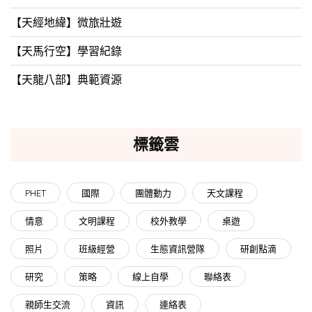
【天經地緯】微旅壯遊
【天馬行空】學習紀錄
【天龍八部】典範資源
標籤雲
PHET
國際
團體動力
天文課程
情意
文明課程
校外教學
桌遊
照片
班級經營
生態資訊營隊
研創點滴
研究
策略
線上自學
聯絡表
親師生交流
資訊
連絡表