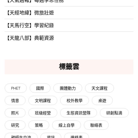
【天經地緯】微旅壯遊
【天馬行空】學習紀錄
【天龍八部】典範資源
標籤雲
PHET
國際
團體動力
天文課程
情意
文明課程
校外教學
桌遊
照片
班級經營
生態資訊營隊
研創點滴
研究
策略
線上自學
聯絡表
親師生交流
資訊
連絡表