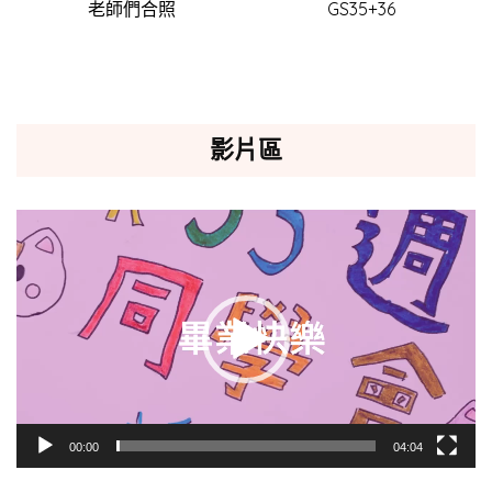
老師們合照
GS35+36
影片區
視
訊
播
放
器
00:00
04:04