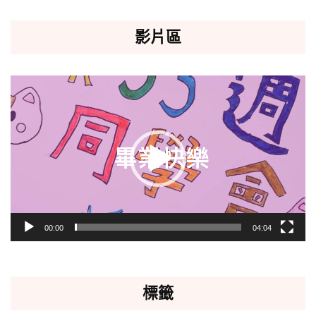
影片區
視
訊
播
放
器
00:00
04:04
標籤