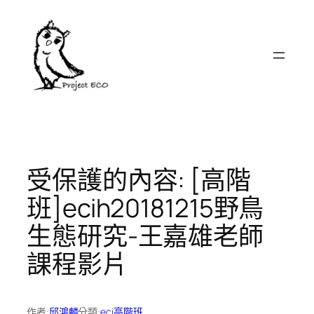
跳
至
主
要
內
容
受保護的內容: [高階
班]ecih20181215野鳥
生態研究-王嘉雄老師
課程影片
作者:
邱鴻麟
分類:
eci高階班