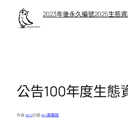
跳
2023年後永久編號
2025生態
至
主
要
內
容
公告100年度生
作者:
eco
分類:
eci高階班