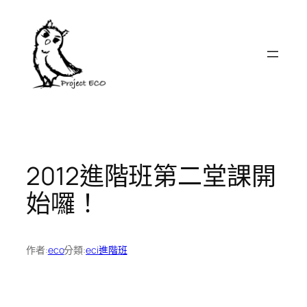
跳
至
主
要
內
容
2012進階班第二堂課開
始囉！
作者:
eco
分類:
eci進階班