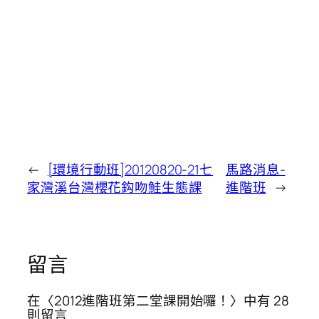
←
[環境行動班]20120820-21七
馬路消息-
家灣溪台灣櫻花鈎吻鮭生態課
進階班
→
留言
在〈2012進階班第二堂課開始囉！〉中有 28
則留言