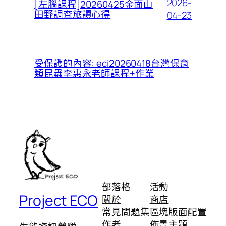
2026-
[左腦課程]20260425金面山
田野調查旅讀心得
04-23
受保護的內容: eci20260418台灣保育
類昆蟲李惠永老師課程+作業
部落格
活動
Project ECO
關於
商店
常見問題集
區塊版面配置
作者
佈景主題