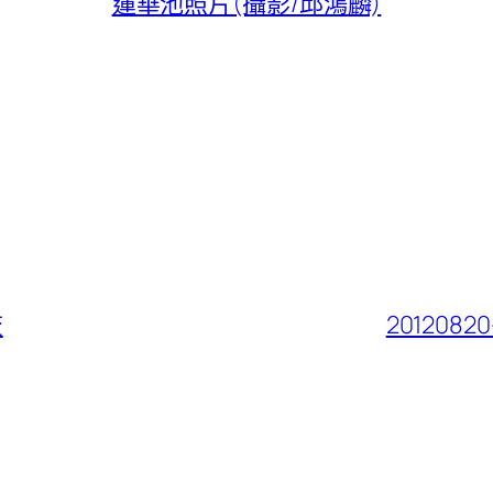
蓮華池照片(攝影/邱鴻麟)
查
20120