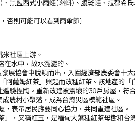
體)、黑盟西式小雨蛙(蝌蚪)、腹斑蛙、拉都希
好，否則可能可以看到雨傘節)
於桃米社區上游。
鐵溶在水中，故水澀澀的。
0多個社區發展協會中脫穎而出，入圍經濟部農委會十
0年代「阿薩姆紅茶」興起而改種紅茶。該地產的「
往體驗捏陶。重新改建被震壞的30戶房屋，符
集成農村小聚落，成為台灣災區模範社區。
心石滬，表示居民應要同心協力，共同重建社區。
澀水皇茶」，又稱紅玉，是緬甸大葉種紅茶母樹和