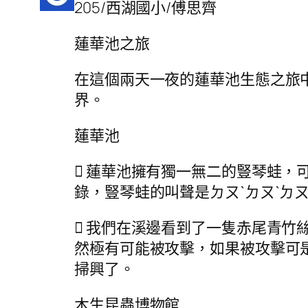
205/西湖國小/傅思齊
蓮華池之旅
在這個兩天一夜的蓮華池生態之旅
界。
蓮華池
 蓮華池擁有獨一無二的豎琴蛙
錄，豎琴蛙的叫聲是ㄉㄡˋㄉㄡˋㄉ
 我們在溪邊看到了一隻赤尾青
然極有可能被攻擊，如果被攻擊可
掃興了。
木生昆蟲博物館