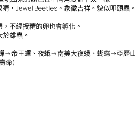
Jewel Beetles。象徵吉祥。貌似叩頭蟲
同體，不經授精的卵也會孵化。
大於雄蟲。
蟲、蟬→帝王蟬、夜蛾→南美大夜蛾、蝴蝶→亞
壽命)