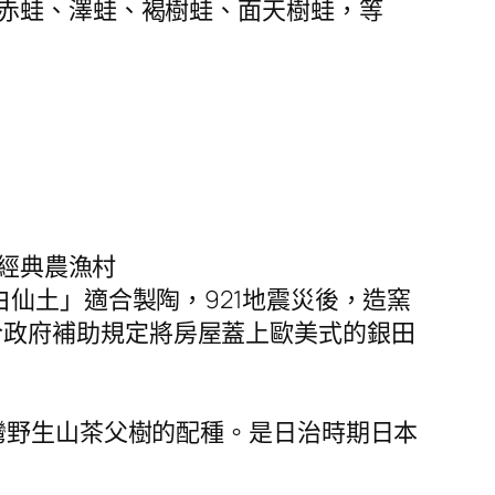
氏赤蛙、澤蛙、褐樹蛙、面天樹蛙，等
大經典農漁村
白仙土」適合製陶，921地震災後，造窯
合政府補助規定將房屋蓋上歐美式的銀田
台灣野生山茶父樹的配種。是日治時期日本