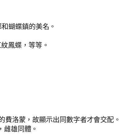
鄉和蝴蝶鎮的美名。
紅紋鳳蝶，等等。
各自的費洛蒙，故顯示出同數字者才會交配。
觀，雌雄同體。