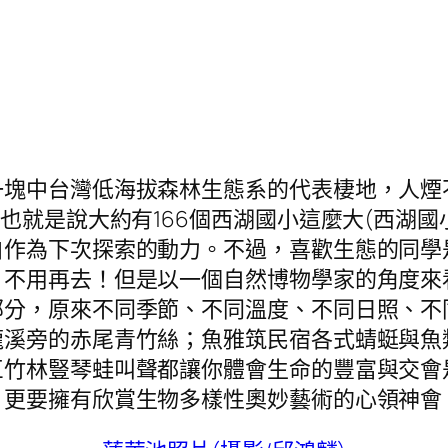
一塊中台灣低海拔森林生態系的代表棲地，人煙
就是說大約有166個西湖國小這麼大(西湖國小
白作為下次探索的動力。不過，喜歡生態的同學
，不用再去！但是以一個自然博物學家的角度來
部分，原來不同季節、不同溫度、不同日照、不
龍溪旁的赤尾青竹絲；魚雅筑民宿各式蜻蜓與魚
巨竹林豎琴蛙叫聲都讓你體會生命的豐富與交會
，更要擁有欣賞生物多樣性奧妙藝術的心領神會