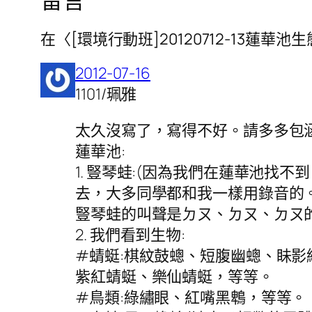
在〈[環境行動班]20120712-13蓮華池
2012-07-16
1101/珮雅
太久沒寫了，寫得不好。請多多包
蓮華池:
1. 豎琴蛙:(因為我們在蓮華池
去，大多同學都和我一樣用錄音的。
豎琴蛙的叫聲是ㄉㄡ、ㄉㄡ、ㄉㄡ
2. 我們看到生物:
#蜻蜓:棋紋鼓蟌、短腹幽蟌、眛
紫紅蜻蜓、樂仙蜻蜓，等等。
#鳥類:綠繡眼、紅嘴黑鵯，等等。