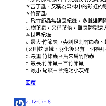
#吉丁蟲，又稱為森林中的彩虹的眼睛，
#竹節蟲:
a. 飛竹節蟲無雄蟲紀錄，多雌雄
b. 樹葉蟲，又稱葉脩，雌蟲體型遠
#世界紀錄:
a. 最大:竹節蟲→尖刺足刺竹節
(又叫蛇頭蛾，羽化後只有一個禮拜
b. 最重:竹節蟲→馬來扁竹節蟲
c. 最長:竹節蟲→巨竹節蟲
d. 最小:蝴蝶→台灣姬小灰蝶
回覆
2012-07-18