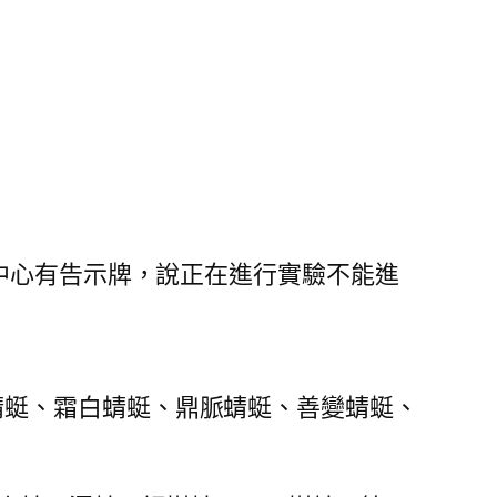
究中心有告示牌，說正在進行實驗不能進
。
蜻蜓、霜白蜻蜓、鼎脈蜻蜓、善變蜻蜓、