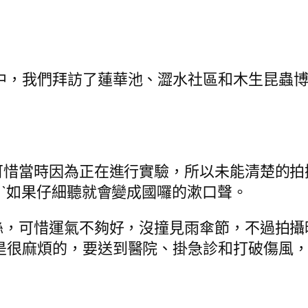
中，我們拜訪了蓮華池、澀水社區和木生昆蟲
，可惜當時因為正在進行實驗，所以未能清楚的
ㄡˋ如果仔細聽就會變成國囉的漱口聲。
竹絲，可惜運氣不夠好，沒撞見雨傘節，不過拍
是很麻煩的，要送到醫院、掛急診和打破傷風