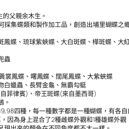
先生的父親余木生。
民如何採集蝶類和製作加工品，創造出埔里蝴蝶之
綠斑鳳蝶、琉球紫蛺蝶、大白斑蝶、樺斑蝶、大
兜蟲
)、黃裳鳳蝶、曙鳳蝶、闊尾鳳蝶、大紫蛺蝶
長吻白蠟蟲、長臂金龜、無霸勾蜓
自菲律賓)、帝王斑蝶(來自墨西哥)
鵝。
8,89,98四種，每一種數字都是一種蝴蝶，有
00萬，因為身上混合了2種雌蝶外觀和1種雄蝶外
後呈現出來的顏色在不同角度都不太一樣。