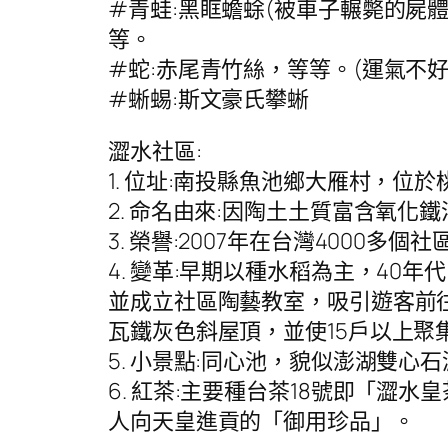
#青蛙:黑眶蟾蜍(被車子輾斃的屍
等。
#蛇:赤尾青竹絲，等等。(運氣不
#蜥蜴:斯文豪氏攀蜥
澀水社區:
1. 位址:南投縣魚池鄉大雁村，位
2. 命名由來:因陶土土質富含氧化
3. 榮譽:2007年在台灣400
4. 變革:早期以種水稻為主，4
並成立社區陶藝教室，吸引遊客前
瓦鐵灰色斜屋頂，並使15戶以上聚
5. 小景點:同心池，貌似澎湖雙
6. 紅茶:主要種台茶18號即「
人向天皇進貢的「御用珍品」。