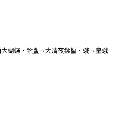
。
歷山大蝴蝶、螽蟴→大清夜螽蟴、蛾→皇蛾