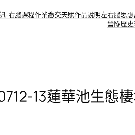
資訊-右腦課程作業繳交
天賦作品說明
左右腦思想
營隊歷史
20712-13蓮華池生態