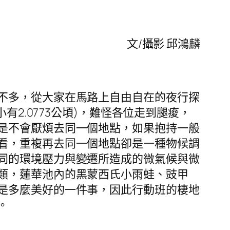
文/攝影 邱鴻麟
不多，從大家在馬路上自由自在的夜行探
有2.0773公頃)，難怪各位走到腿痠，
是不會厭煩去同一個地點，如果抱持一般
看，重複再去同一個地點卻是一種物候調
同的環境壓力與變遷所造成的微氣候與微
類，蓮華池內的黑蒙西氏小雨蛙、豉甲
是多麼美好的一件事，因此行動班的棲地
。