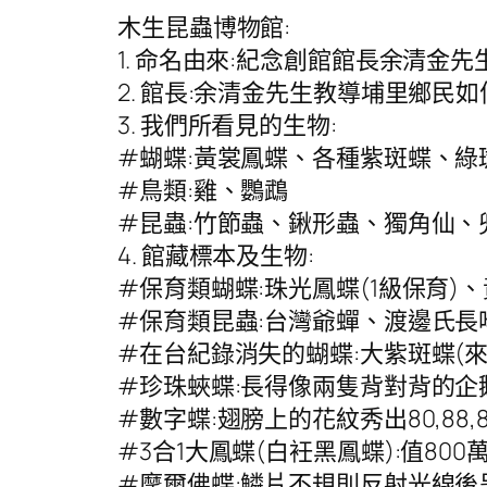
木生昆蟲博物館:
1. 命名由來:紀念創館館長余清金
2. 館長:余清金先生教導埔里鄉
3. 我們所看見的生物:
#蝴蝶:黃裳鳳蝶、各種紫斑蝶、
#鳥類:雞、鸚鵡
#昆蟲:竹節蟲、鍬形蟲、獨角仙、
4. 館藏標本及生物:
#保育類蝴蝶:珠光鳳蝶(1級保育
#保育類昆蟲:台灣爺蟬、渡邊氏
#在台紀錄消失的蝴蝶:大紫斑蝶(來
#珍珠蛺蝶:長得像兩隻背對背的企
#數字蝶:翅膀上的花紋秀出80,8
#3合1大鳳蝶(白衽黑鳳蝶):值8
#摩爾佛蝶:鱗片不規則反射光線