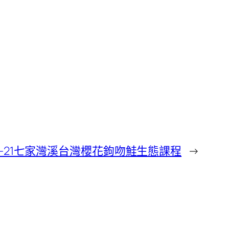
820-21七家灣溪台灣櫻花鉤吻鮭生態課程
→