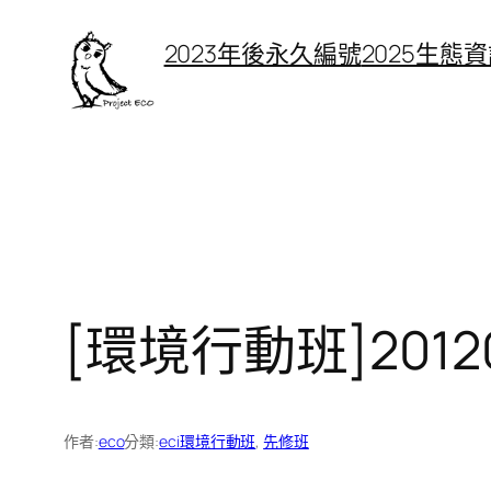
跳
2023年後永久編號
2025生態
至
主
要
內
容
[環境行動班]201
作者:
eco
分類:
eci環境行動班
, 
先修班