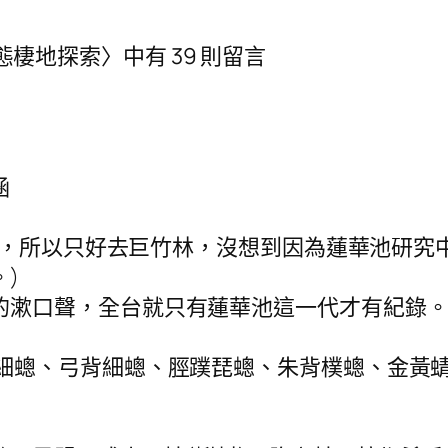
生態棲地探索〉中有 39 則留言
涵
找不到，所以只好去巨竹林，沒想到因為蓮華池研
)
的漱口聲，全台就只有蓮華池這一代才有紀錄
影細蟌、弓背細蟌、脛蹼琵蟌、朱背樸蟌、金黃