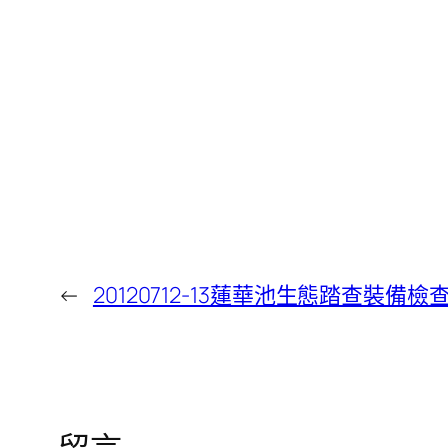
←
20120712-13蓮華池生態踏查裝備檢
留言