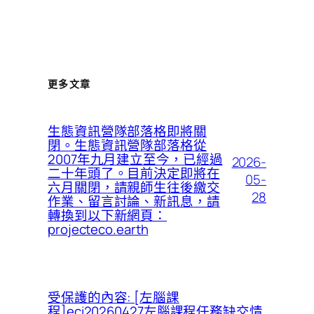
更多文章
生態資訊營隊部落格即將關
閉。生態資訊營隊部落格從
2007年九月建立至今，已經過
2026-
二十年頭了。目前決定即將在
05-
六月關閉，請親師生往後繳交
28
作業、留言討論、新訊息，請
轉換到以下新網頁：
projecteco.earth
受保護的內容: [左腦課
程]eci20260427左腦課程任務缺交情