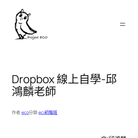
跳
至
主
要
內
容
Dropbox 線上自學-邱
鴻麟老師
作者:
eco
分類:
eci初階班