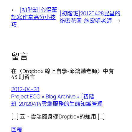
←
[初階班]心得筆
[初階班]20120428昆蟲的
記寫作拿高分小技
祕密花園-施宏明老師
→
巧
留言
在〈Dropbox 線上自學-邱鴻麟老師〉中有
43 則留言
2012-04-28
Project ECO » Blog Archive » [初階
班]20120414雲端服務的生態知識管理
[…] 五、雲端隨身碟Dropbox的運用 […]
回覆