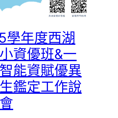
15學年度西湖
小資優班&一
智能資賦優異
生鑑定工作說
會