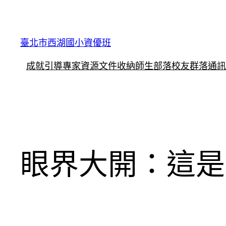
跳
至
主
臺北市西湖國小資優班
要
成就引導
專家資源
文件收納
師生部落
校友群落
通訊
內
容
眼界大開：這是