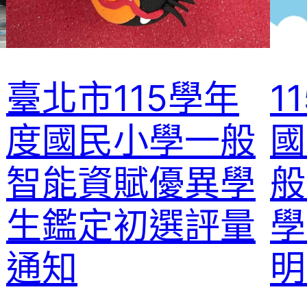
臺北市115學年
1
度國民小學一般
國
智能資賦優異學
般
生鑑定初選評量
學
通知
明
。