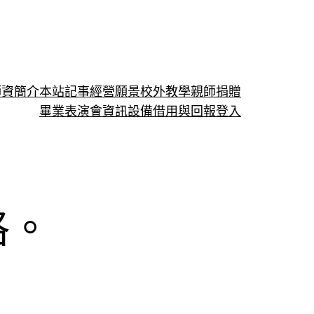
師資簡介
本站記事
經營願景
校外教學
親師捐贈
畢業表演會
資訊設備借用與回報
登入
格。