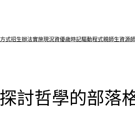
方式
招生辦法
實施現況
資優歲時記
驅動程式
親師生資源
探討哲學的部落