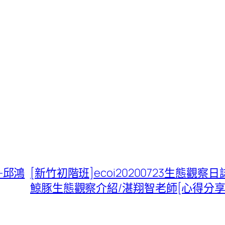
影-邱鴻
[新竹初階班]ecoi20200723生態
鯨豚生態觀察介紹/湛翔智老師[心得分享