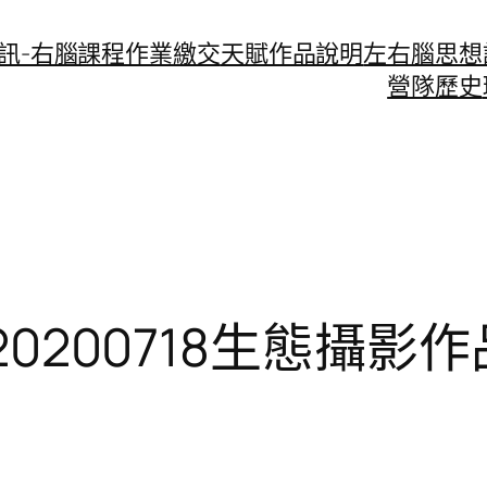
資訊-右腦課程作業繳交
天賦作品說明
左右腦思想
營隊歷史
i20200718生態攝影