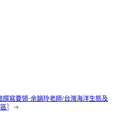
觀察日誌撰寫要領-余韻玲老師/台灣海洋生態及
區]
→