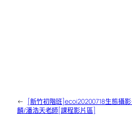
←
[新竹初階班]ecoi20200718生態攝
麟/潘浩天老師[課程影片區]