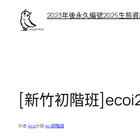
跳
2023年後永久編號
2025生態
至
主
要
內
容
[新竹初階班]eco
作者:
eco
分類:
eci初階班