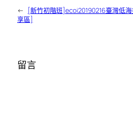
←
[新竹初階班]ecoi20190216臺
享區]
留言