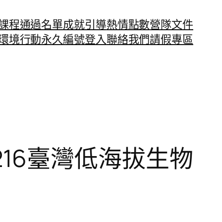
課程通過名單
成就引導
熱情點數
營隊文件
環境行動永久編號
登入
聯絡我們
請假專區
0216臺灣低海拔生物