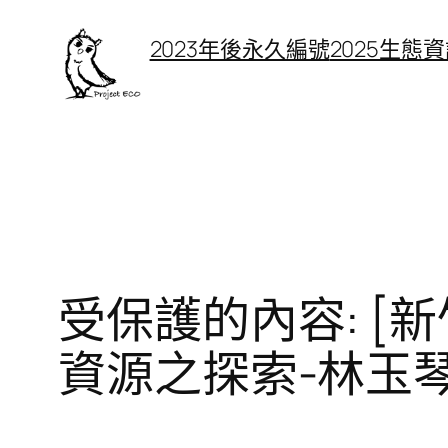
跳
2023年後永久編號
2025生態
至
主
要
內
容
受保護的內容: [新
資源之探索-林玉