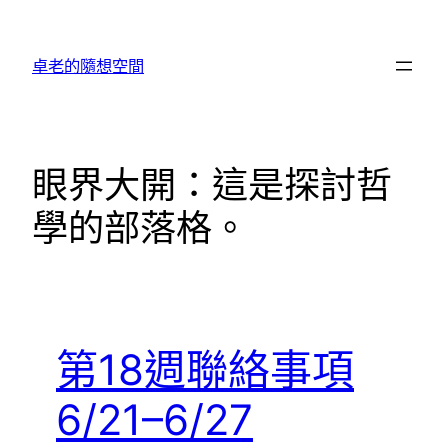
跳
至
卓老的隨想空間
主
要
內
容
眼界大開：這是探討哲
學的部落格。
第18週聯絡事項
6/21–6/27