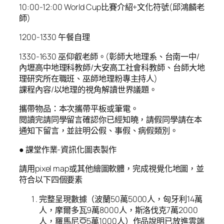
10:00-12:00 World Cup比賽介紹+文化符號(邱鴻麟老
師)
1200-1330 午餐自理
1330-1630 巫仰叡老師。(彰師大地理系、台南一中/
內壢高中地理科教師/大安高工社會科教師、台師大地
理研究所在職班、巫師地理粉專主持人)
課程內容/以地理的視角解讀世界議題。
攜帶物品：本次攜帶平板或筆電。
閱讀完請同學留言確認你已經知曉，請假同學請在本
通知下留言，並註明公假、事假、病假類別。
● 課堂作業-資訊化圖表製作
請用pixel map或其他繪圖軟體，完成視覺化地圖，並
符合以下四個要素
完整呈現數據（波蘭50萬5000人，匈牙利14萬
人，摩爾多瓦9萬8000人，斯洛伐克7萬2000
人，羅馬尼亞5萬1000人）作品說明已放進雲端