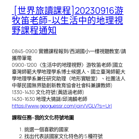
[世界旅讀課程]20230916游
牧笛老師-以生活中的地理視
野課程通知
0845-0900 實體課程報到/西湖國小一樓視聽教室/請
攜帶筆電
0900-1200〈生活中的地理視野〉游牧笛老師(國立
臺灣師範大學地理學系博士候選人、國立臺灣師範大
學地理學系兼任研究助理（地形實驗室）、社團法人
中華民國無界塾創新教育協會社會科兼課教師)
1330-1430 文化符號(黃語涵老師)
1430-1630 地理大猜謎/邱鴻麟老師
https://www.geoguessr.com/join/VGLV?s=Url
課程任務–我的文化符號地圖
挑選一個喜歡的國家
找出代表該國家文化特色的 5 種符號