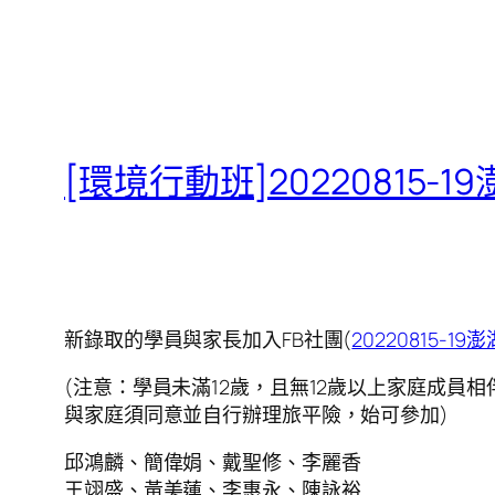
[環境行動班]20220815
新錄取的學員與家長加入FB社團(
20220815-1
(注意：學員未滿12歲，且無12歲以上家庭成
與家庭須同意並自行辦理旅平險，始可參加)
邱鴻麟、簡偉娟、戴聖修、李麗香
王翊盛、黃美蓮、李惠永、陳詠裕