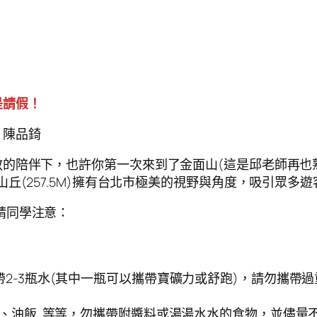
是請假！
、陳品錡
教的陪伴下，也許你第一次來到了金面山(這是邱老師再也
丘(257.5M)擁有台北市極美的視野與角度，吸引眾多
請同學注意：
2-3瓶水(其中一瓶可以攜帶寶礦力或舒跑)，請勿攜帶
、油飯..等等，勿攜帶附醬料或湯湯水水的食物，並儘量