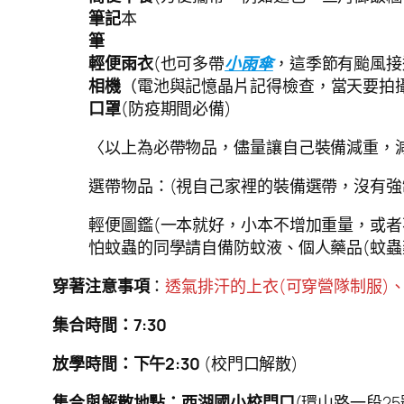
筆記
本
筆
輕便雨衣
(也可多帶
小雨傘
，這季節有颱風接
相機
（電池與記憶晶片記得檢查，當天要拍
口罩
(防疫期間必備)
〈以上為必帶物品，儘量讓自己裝備減重，
選帶物品：(視自己家裡的裝備選帶，沒有強
輕便圖鑑(一本就好，小本不增加重量，或者
怕蚊蟲的同學請自備防蚊液、個人藥品(蚊蟲
穿著注意事項
：
透氣排汗的上衣(可穿營隊制服)
集合時間：7:30
放學時間：下午2:30
(校門口解散)
集合與解散地點：西湖國小校門口
(環山路一段25