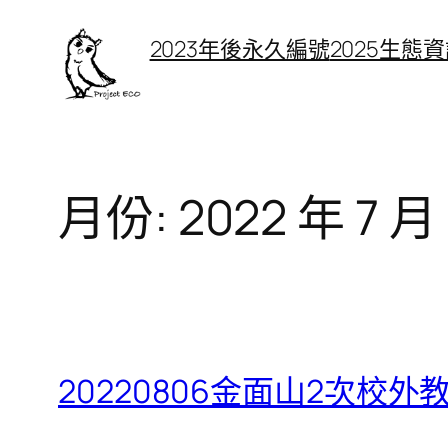
跳
2023年後永久編號
2025生態
至
主
要
內
容
月份:
2022 年 7 月
20220806金面山2次校外