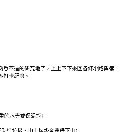
熟悉不過的研究地了，上上下下來回各條小路與棲
遊客打卡紀念。
過重的水壺或保溫瓶〉
不製造垃圾，山上垃圾全要帶下山)