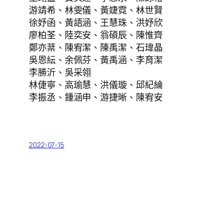
游靖希、林雯儀、黃婕霓、林世賢
徐妤函、黃語涵、王慧珠、洪妤欣
廖柏荃、陸奕安、翁碩辰、陳惟齊
鄭亦棻、陳宥潔、陳禹潔、石瑋晶
吳恩紜、余佩芬、黃禹涵、李育潔
李勝沂、吳采翎
林倢寧、高瑜慧、洪儀璇、邱紀綸
李振丞、鍾涵申、游捷晰、陳宥安
2022-07-15