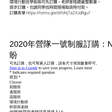
環境行動班學長姊可先訂購，老師會陸續彙整數量，
逐步訂購，也請同學找時間現場取貨時付款。
訂購表單 https://forms.gle/bPoNjTaZXJdRgu7