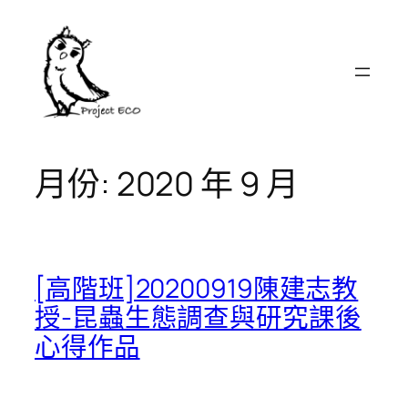
跳
至
主
要
內
容
月份:
2020 年 9 月
[高階班]20200919陳建志教
授-昆蟲生態調查與研究課後
心得作品