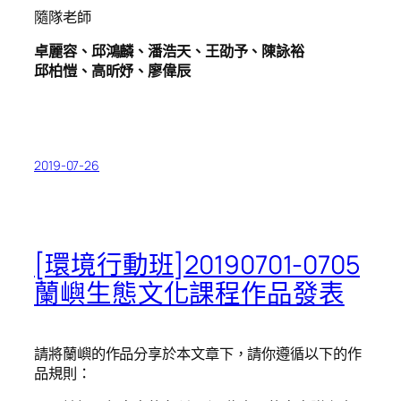
隨隊老師
卓麗容、邱鴻麟、潘浩天、王劭予、陳詠裕
邱柏愷、高昕妤、廖偉辰
2019-07-26
[環境行動班]20190701-0705
蘭嶼生態文化課程作品發表
請將蘭嶼的作品分享於本文章下，請你遵循以下的作
品規則：