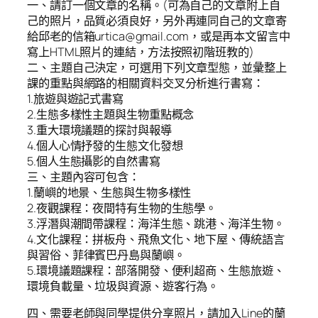
一、請訂一個文章的名稱。(可為自己的文章附上自
己的照片，品質必須良好，另外再連同自己的文章寄
給邱老的信箱urtica@gmail.com，或是再本文留言中
寫上HTML照片的連結，方法按照初階班教的)
二、主題自己決定，可選用下列文章型態，並彙整上
課的重點與網路的相關資料交叉分析進行書寫：
1.旅遊與遊記式書寫
2.生態多樣性主題與生物重點概念
3.重大環境議題的探討與報導
4.個人心情抒發的生態文化發想
5.個人生態攝影的自然書寫
三、主題內容可包含：
1.蘭嶼的地景、生態與生物多樣性
2.夜觀課程：夜間特有生物的生態學。
3.浮潛與潮間帶課程：海洋生態、跳港、海洋生物。
4.文化課程：拼板舟、飛魚文化、地下屋、傳統語言
與習俗、菲律賓巴丹島與蘭嶼。
5.環境議題課程：部落開發、便利超商、生態旅遊、
環境負載量、垃圾與資源、遊客行為。
四、需要老師與同學提供分享照片，請加入Line的蘭