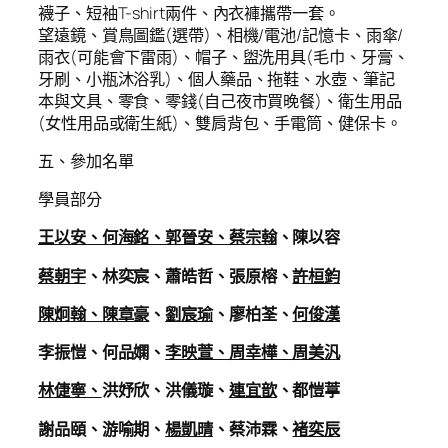
襪子、短袖T-shirt兩件、內衣褲攜帶一套。
望遠鏡、賞鳥圖鑑(選帶)、相機/電池/記憶卡、雨傘/
雨衣(可能會下雷雨)、帽子、盥洗用具(毛巾、牙膏、
牙刷、小瓶沐浴乳)、個人藥品、拖鞋、水壺、筆記
本與文具、零食、零錢(自己夜市買晚餐)、衛生用品
(女性用品或衛生紙)、雙肩背包、手電筒、健保卡。
五、參加名單
學員部分
王以安、何海銘、郭晉安、蔡宗翰
、陳以容
蔡朝宇
、林奕宸、蕭皓哲、張原榕、
許桓鈞
陳炯翰、陳章豪
、
劉宸瑜
、廖柏荃、
何俊漢
李振愷、何品嫻、
李映萱、周幸樺、周美汎
林
倢寧、
洪妤欣、洪儀璇、
連宜歆
、都愷葶
謝品頤、游喻期、
楊凱晴
、蔡沛霖、
褚奕辰