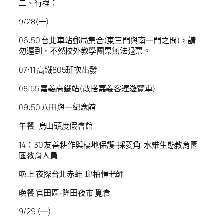
二、行程：
9/28(一)
06:50 台北車站郵局集合(東三門與南一門之間)，請
勿遲到，不然校外教學團票無法退票。
07:11 高鐵805班次出發
08:55 嘉義高鐵站(改搭嘉義客運遊覽車)
09:50 八田與一紀念館
午餐 烏山頭度假會館
14：30 友善耕作與棲地保護-採菱角 水雉生態教育園
區教育人員
晚上 夜探台北赤蛙 邱柏愷老師
晚餐 官田區-隆田夜市 覓食
9/29 (一)