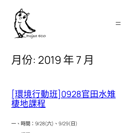
跳
至
主
要
內
容
月份:
2019 年 7 月
[環境行動班]0928官田水雉
棲地課程
一、時間：9/28(六)、9/29(日)