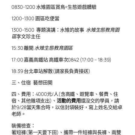
0830-1200 水雉園區賞鳥+生態遊戲體驗
1200-1300 園區吃便當
1300-1500 專題演講：水雉的故事
水雉生態教育園
區
李文珍主任
15:30 離開
水雉生態教育園區
17:00 嘉義高鐵站 高鐵車次0842 (17:00 – 18:39)
18:39 台北車站解散(請家長負責接送)
三、住宿 藝想田開
四、費用：4000元/人(含高鐵、遊覽車、餐費、住
宿、其他雜項支出)、
活動的費用
還沒交的學員，請
於9/28當天集合時，以信封袋裝好，寫上姓名交給卓
老師。
裝備檢查：
著短褲(第一天要下田)、攜帶一件短褲與長褲、兩雙