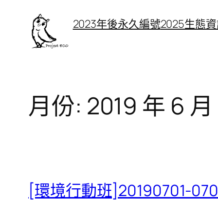
跳
2023年後永久編號
2025生態
至
主
要
內
容
月份:
2019 年 6 月
[環境行動班]20190701-