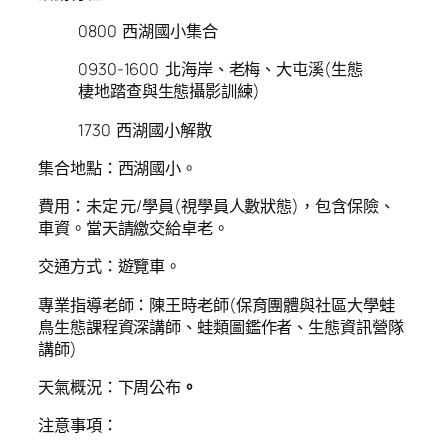
0800 西湖國小集合
0930-1600 北海岸、老梅、大屯溪(生態
棲地踏查與生態攝影訓練)
1730 西湖國小解散
集合地點：西湖國小。
費用：未定 元/學員(視學員人數狀態)，包含保險、
車資。當天請繳交給卓老。
交通方式：遊覽車。
專業指導老師：陳王時老師(保育團體與社區大學蛙
鳥生態課程資深講師、蛙類圖鑑作者、生態資訊營隊
講師)
天氣概況：下周公布
。
注意事項：