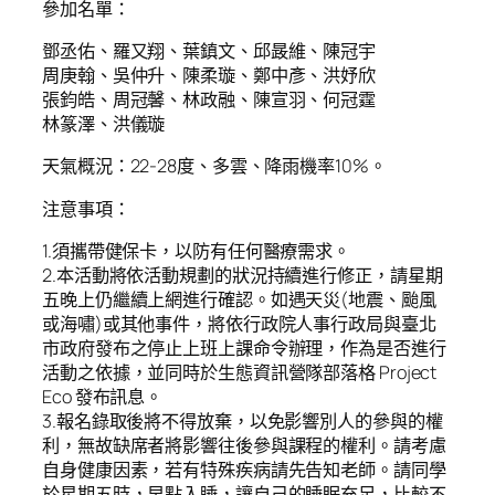
參加名單：
鄧丞佑、羅又翔、葉鎮文、邱晸維、陳冠宇
周庚翰、吳仲升、陳柔璇、鄭中彥、洪妤欣
張鈞皓、周冠馨、林政融、陳宣羽、何冠霆
林篆澤、洪儀璇
天氣概況：22-28度、多雲、降雨機率10%。
注意事項：
1.須攜帶健保卡，以防有任何醫療需求。
2.本活動將依活動規劃的狀況持續進行修正，請星期
五晚上仍繼續上網進行確認。如遇天災(地震、颱風
或海嘯)或其他事件，將依行政院人事行政局與臺北
市政府發布之停止上班上課命令辦理，作為是否進行
活動之依據，並同時於生態資訊營隊部落格 Project
Eco 發布訊息。
3.報名錄取後將不得放棄，以免影響別人的參與的權
利，無故缺席者將影響往後參與課程的權利。請考慮
自身健康因素，若有特殊疾病請先告知老師。請同學
於星期五時，早點入睡，讓自己的睡眠充足，比較不