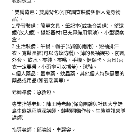
裝備檢查：
1.雙肩背包：雙肩背包(研究調查裝備與個人隨身物
品)。
2.學習裝備：簡單文具、筆記本(或錄音設備)、望遠
鏡(放大鏡)、攝影器材(已充電備用電池)、小型觀察
盒。
3.生活裝備：午餐、帽子(防曬防雨用)、短袖排汗
衣、寬鬆長褲(可以防蚊防曬)、薄的長袖襯衫、防風
外套、 飲水、零錢、零嘴、手機、健保卡、雨具(雨
衣一定要帶，小雨傘可以攜帶)、球鞋。
4.個人藥品：暈車藥、蚊蟲藥、其他個人特殊需要的
藥品或用品(如氣喘藥等)。
老師準備：急救包。
專業指導老師：陳王時老師(保育團體與社區大學蛙
鳥生態課程資深講師、蛙類圖鑑作者、生態資訊營隊
講師)
指導老師：邱鴻麟、卓麗容。