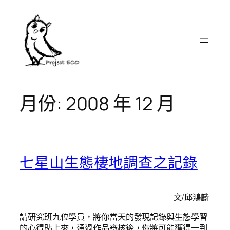
跳
至
主
要
內
容
月份:
2008 年 12 月
七星山生態棲地調查之記錄
文/邱鴻麟
請研究班九位學員，將你當天的發現記錄與生態學習
的心得貼上來，通過作品審核後，你將可能獲得一到