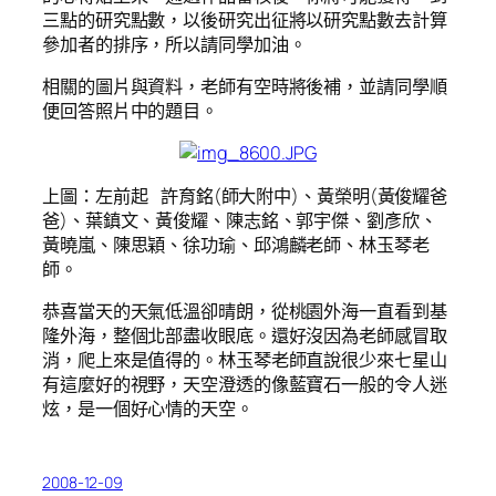
三點的研究點數，以後研究出征將以研究點數去計算
參加者的排序，所以請同學加油。
相關的圖片與資料，老師有空時將後補，並請同學順
便回答照片中的題目。
上圖：左前起 許育銘(師大附中)、黃榮明(黃俊耀爸
爸)、葉鎮文、黃俊耀、陳志銘、郭宇傑、劉彥欣、
黃曉嵐、陳思穎、徐功瑜、邱鴻麟老師、林玉琴老
師。
恭喜當天的天氣低溫卻晴朗，從桃園外海一直看到基
隆外海，整個北部盡收眼底。還好沒因為老師感冒取
消，爬上來是值得的。林玉琴老師直說很少來七星山
有這麼好的視野，天空澄透的像藍寶石一般的令人迷
炫，是一個好心情的天空。
2008-12-09