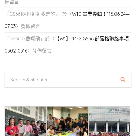
佈留言
「
GS3618小噗噗 我是誰?
」於〈
W10 畢業專輯！115.06.24—
07.03
〉發佈留言
「
GS3607曹翔勛
」於〈
【W1】114-2 GS36 部落格聯絡事項
0302-0316
〉發佈留言