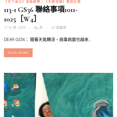
【天下為公】班級經營
【天經地緯】微旅壯遊
113-1 GS36 聯絡事項1011-
1025［W4］
17 10 月, 2024
By
天
20 則留言
DEAR GS36： 隨著天氣轉涼，病毒病菌也越來...
READ MORE