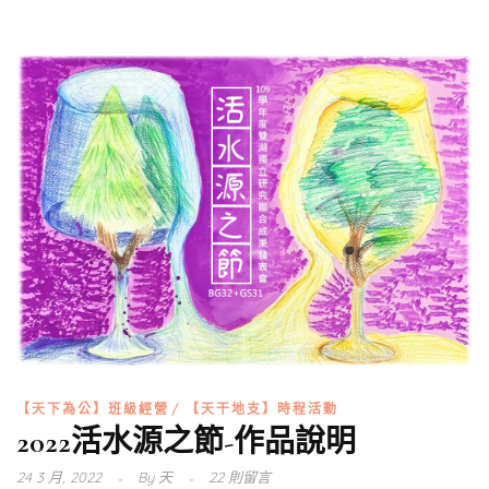
【天下為公】班級經營
【天干地支】時程活動
2022活水源之節-作品說明
24 3 月, 2022
By
天
22 則留言