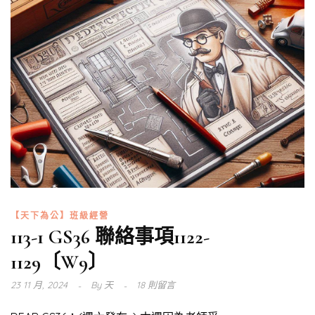
【天下為公】班級經營
113-1 GS36 聯絡事項1122-
1129〔W9〕
23 11 月, 2024
By
天
18 則留言