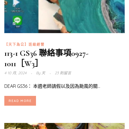
【天下為公】班級經營
113-1 GS36 聯絡事項0927-
1011［W3］
4 10 月, 2024
By
天
23 則留言
DEAR GS36： 本週老師請假以及因為颱風的關...
READ MORE