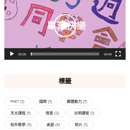
訊
播
放
器
00:00
04:04
標籤
PHET
(1)
國際
(1)
團體動力
(1)
天文課程
(1)
情意
(2)
文明課程
(1)
校外教學
(3)
桌遊
(4)
照片
(1)