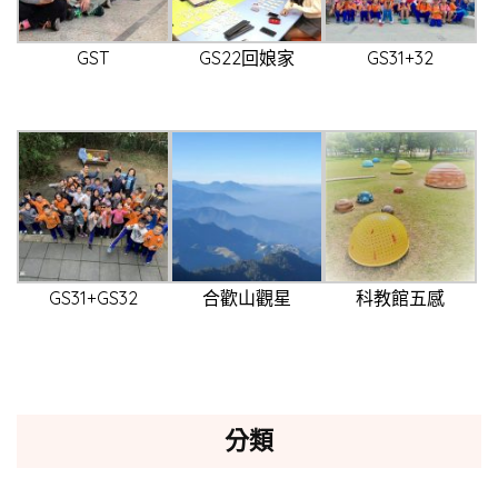
GST
GS22回娘家
GS31+32
GS31+GS32
合歡山觀星
科教館五感
分類