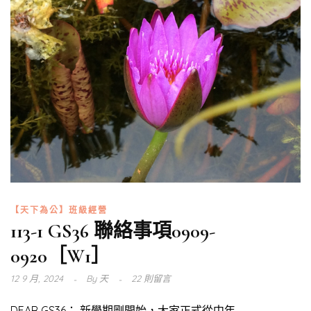
【天下為公】班級經營
113-1 GS36 聯絡事項0909-
0920［W1］
12 9 月, 2024
By
天
22 則留言
DEAR GS36： 新學期剛開始，大家正式從中年...