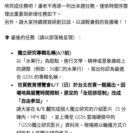
地完成任務吧！潘老不再逐一列出本週任務，僅依時間序整
理出重要與新增任務如下。
另外，請大家持續撰寫研創日誌，以減輕暑假的負擔喔！！
最後的任務（請以部落格呈現）：
獨立研究專輯名稱(6/1前)
以「水果行」為起點，進行文學、精神或意象連結上
的調整（例如：36度C的水果行），寫出你認為最適
合 GS36 的專輯名稱。
世貿教育博覽會6/7（日）於台北世貿一館展出。因
場地與展覽時間限制，原定的「全班排班制」改成
「自由參加」
。
請大家在
6/5 前
完成個人獨立研究的介紹影片（5 分
鐘內、MP4 檔），並上傳至 GS36 雲端硬碟中的
「GS36獨立研究影片」資料夾。現場將以輪播方式介