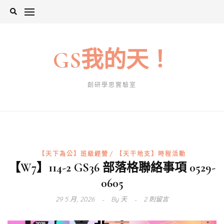
Skip
to
content
GS我的天！
創研學思實驗室
【天下為公】班級經營
【天干地支】時程活動
【W7】114-2 GS36 部落格聯絡事項 0529-
0605
29 5 月, 2026
By
天
2 則留言