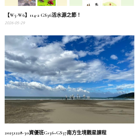
【W5-W6】114-2 GS36活水源之節！
2026-05-29
20251228-30資優班Gs36+GS37南方生境觀星課程