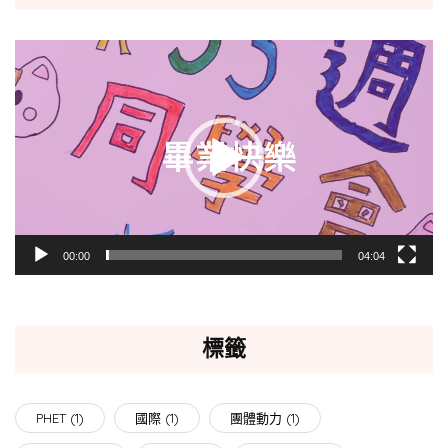
視
訊
播
放
器
00:00
04:04
標籤
PHET
(1)
國際
(1)
團體動力
(1)