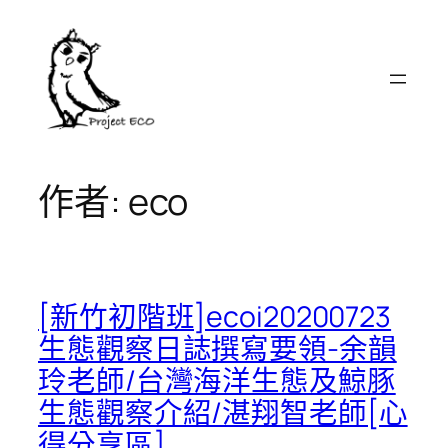
跳
至
主
要
內
容
作者:
eco
[新竹初階班]ecoi20200723
生態觀察日誌撰寫要領-余韻
玲老師/台灣海洋生態及鯨豚
生態觀察介紹/湛翔智老師[心
得分享區]