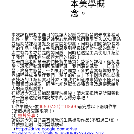
本美學概
念。
本次課程規劃主要目的是讓大家感受生態營的未來各種可
能性，第一堂課
潘
老師耐心地帶著我們實際登入ECOI網站
並從網站課程瀏覽及留言開始學起，同時我們閱讀學長姊
們的作品，透過文字我們感受到學長姊們對生態的熱愛，
產生有為者亦若是的認同感。同時也透過工具使用介紹給
了我們一把叩進生態營大門的鑰匙！
接著由
邱
老師帶著我們概覽生態資訊營系列課程，從初進
階、環境行動班到國際課程班，我們深刻感受「一日生態
營，終身生態營」～如果我們願意，各式豐富有趣的生態
營課程將成為陪伴我們一輩子的好友！下午則透過生態攝
影技巧的介紹及實地練習，讓我們知道原來攝影不僅只有
瞬間畫面的擷取，同時也能夠蘊含各種意涵及想傳遞給別
人的美感與感動!
在經過今天生態攝影課程洗禮後，請大家把所見所聞轉化
成一篇篇透過鏡頭說故事的心得分享吧！
小叮嚀：
1. 作業繳交–於
109.07.21(二)18:00
前完成以下兩項作業
(請把握繳交期限唷！)
(1)
照片分享
：
請挑選今天自己最有感覺的生態攝影作品(不超過三張)，
並依照組別上傳到雲端硬碟
（
https://drive.google.com/drive
/folders/1OlT4obz9I82EJ6wllJV1lYAxSYexLNp?