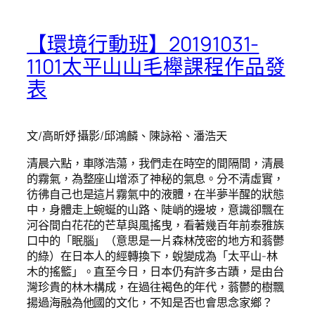
【環境行動班】20191031-
1101太平山山毛櫸課程作品發
表
文/高昕妤 攝影/邱鴻麟、陳詠裕、潘浩天
清晨六點，車隊浩蕩，我們走在時空的間隔間，清晨
的霧氣，為整座山增添了神秘的氣息。分不清虛實，
彷彿自己也是這片霧氣中的液體，在半夢半醒的狀態
中，身體走上蜿蜒的山路、陡峭的邊坡，意識卻飄在
河谷間白花花的芒草與風搖曳，看著幾百年前泰雅族
口中的「眠腦」（意思是一片森林茂密的地方和蓊鬱
的綠）在日本人的經轉換下，蛻變成為「太平山-林
木的搖籃」。直至今日，日本仍有許多古蹟，是由台
灣珍貴的林木構成，在過往褐色的年代，蓊鬱的樹飄
揚過海融為他國的文化，不知是否也會思念家鄉？