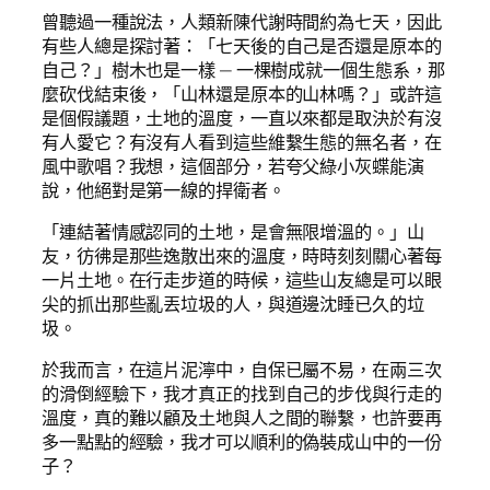
曾聽過一種說法，人類新陳代謝時間約為七天，因此
有些人總是探討著：「七天後的自己是否還是原本的
自己？」樹木也是一樣 — 一棵樹成就一個生態系，那
麼砍伐結束後，「山林還是原本的山林嗎？」或許這
是個假議題，土地的溫度，一直以來都是取決於有沒
有人愛它？有沒有人看到這些維繫生態的無名者，在
風中歌唱？我想，這個部分，若夸父綠小灰蝶能演
說，他絕對是第一線的捍衛者。
「連結著情感認同的土地，是會無限增溫的。」山
友，彷彿是那些逸散出來的溫度，時時刻刻關心著每
一片土地。在行走步道的時候，這些山友總是可以眼
尖的抓出那些亂丟垃圾的人，與道邊沈睡已久的垃
圾。
於我而言，在這片泥濘中，自保已屬不易，在兩三次
的滑倒經驗下，我才真正的找到自己的步伐與行走的
溫度，真的難以顧及土地與人之間的聯繫，也許要再
多一點點的經驗，我才可以順利的偽裝成山中的一份
子？