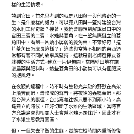
樣的生活情境。
談到官田，首先思考到的就是八田與一與他傳奇的一
生。是什麼樣的毅力，可以讓八田與一堅持建設台灣
的水利工程奇蹟？接著，我們會聯想到解說員口中的
官田三寶的二寶：水雉與菱角。在一望無際挺立的菱
角田中，看到一片嬌小孱弱的菱角葉，不禁好奇「這
片菱角田怎麼長這樣？」這些與常態不相同的東西通
常都有著不同的故事與堅持，這就是劉老師選擇友善
栽種的生活方式–建立一片伊甸園，當隔壁田地在施
灑農藥與肥料時，這些菱角田的小動物可以有個肥沃
的避風港。
在夜觀的過程中，時不時有隻發光奔馳的野獸在高架
上飛奔而過，轟隆隆的聲音，將夜晚的蟲鳴蓋過。那
是台灣人的獸徑，台北嘉義往返只要不到兩小時。高
鐵建立的時候，正好切斷了水雉的生活區域，當時官
方允諾鳥會與相關人士會幫水雉另闢住所，因此才有
了水雉生態教育園區。
但，一但失去平衡的生態，豈能在短時間內重新修復