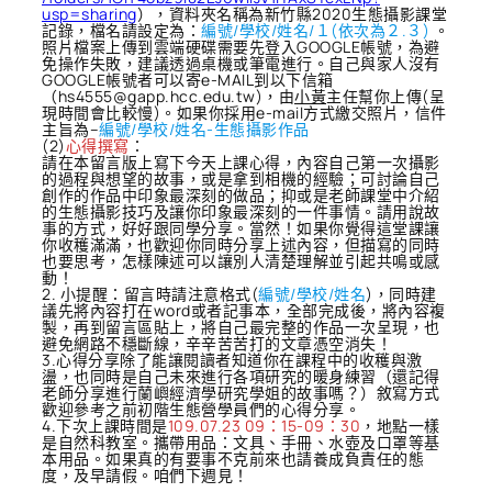
usp=sharing
），資料夾名稱為新竹縣2020生態攝影課堂
記錄，檔名請設定為：
編號/學校/姓名/１(依次為２.３)
。
照片檔案上傳到雲端硬碟需要先登入GOOGLE帳號，為避
免操作失敗，建議透過桌機或筆電進行。自己與家人沒有
GOOGLE帳號者可以寄e-MAIL到以下信箱
（hs4555@gapp.hcc.edu.tw)，由
小黃
主任幫你上傳(呈
現時間會比較慢)。如果你採用e-mail方式繳交照片，信件
主旨為–
編號/學校/姓名-生態攝影作品
(2)
心得撰寫
：
請在本留言版上寫下今天上課心得，內容自己第一次攝影
的過程與想望的故事，或是拿到相機的經驗；可討論自己
創作的作品中印象最深刻的做品；抑或是老師課堂中介紹
的生態攝影技巧及讓你印象最深刻的一件事情。請用說故
事的方式，好好跟同學分享。當然！如果你覺得這堂課讓
你收穫滿滿，也歡迎你同時分享上述內容，但描寫的同時
也要思考，怎樣陳述可以讓別人清楚理解並引起共鳴或感
動！
2. 小提醒：留言時請注意格式(
編號/學校/姓名
)，同時建
議先將內容打在word或者記事本，全部完成後，將內容複
製，再到留言區貼上，將自己最完整的作品一次呈現，也
避免網路不穩斷線，辛辛苦苦打的文章憑空消失！
3.心得分享除了能讓閱讀者知道你在課程中的收穫與激
盪，也同時是自己未來進行各項研究的暖身練習（還記得
老師分享進行蘭嶼經濟學研究學姐的故事嗎？）敘寫方式
歡迎參考之前初階生態營學員們的心得分享。
4.下次上課時間是
109.07.23 09：15-09：30
，地點一樣
是自然科教室。攜帶用品：文具、手冊、水壺及口罩等基
本用品。如果真的有要事不克前來也請養成負責任的態
度，及早請假。咱們下週見！