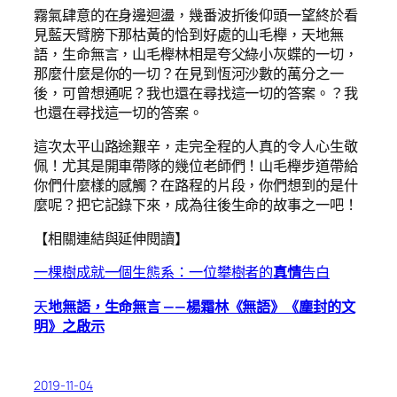
霧氣肆意的在身邊迴盪，幾番波折後仰頭一望終於看
見藍天臂膀下那枯黃的恰到好處的山毛櫸，天地無
語，生命無言，山毛櫸林相是夸父綠小灰蝶的一切，
那麼什麼是你的一切？在見到恆河沙數的萬分之一
後，可曾想通呢？我也還在尋找這一切的答案。？我
也還在尋找這一切的答案。
這次太平山路途艱辛，走完全程的人真的令人心生敬
佩！尤其是開車帶隊的幾位老師們！山毛櫸步道帶給
你們什麼樣的感觸？在路程的片段，你們想到的是什
麼呢？把它記錄下來，成為往後生命的故事之一吧！
【相關連結與延伸閱讀】
一棵樹成就一個生態系：一位攀樹者的
真情
告白
天
地無語，生命無言 ——楊霜林《無語》《塵封的文
明》之啟示
2019-11-04