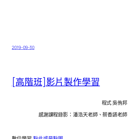
2019-09-30
[高階班]影片製作學習
程式 吳侑邦
感謝課程錄影：潘浩天老師、蔡香讌老師
數位學習
點此或是點圖