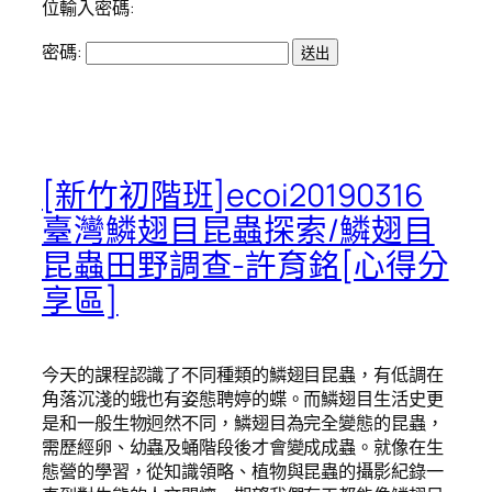
位輸入密碼:
密碼:
[新竹初階班]ecoi20190316
臺灣鱗翅目昆蟲探索/鱗翅目
昆蟲田野調查-許育銘[心得分
享區]
今天的課程認識了不同種類的鱗翅目昆蟲，有低調在
角落沉淺的蛾也有姿態聘婷的蝶。而鱗翅目生活史更
是和一般生物迥然不同，鱗翅目為完全變態的昆蟲，
需歷經卵、幼蟲及蛹階段後才會變成成蟲。就像在生
態營的學習，從知識領略、植物與昆蟲的攝影紀錄一