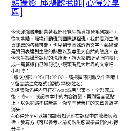
態攝影-邱鴻麟老師[心得分享
區]
今天邱鴻麟老師帶著我們概覽生態
資訊
營
系列課程，
從初進階
、環境行動班到國際課程班，我們看到生態
資訊營的各種可能，也見到學長姊透過文字、藝術或
是資訊表達對生態的熱愛以及尊重大自然的態度。
在
今天生態攝影課程的洗禮後，請大家把所見所聞轉化
成一篇篇讓自己如何從小鏡頭看見大世界的文章吧!
小叮嚀：
1.繳交期限11/25(日)22:00，請把握時間繳交作業唷！
2.留言請注意格式(編號/學校/姓名)
3.建議你先將內容打在word或者記事本，全部完成
後，將word或記事本中的內容複製，再到留言區貼
上，以免網路不穩斷線，你辛辛苦苦打的文章會憑空
消失！
4.心得分享可以讓閱讀者知道你在課程中的收穫與激
盪，敘寫方式可以參考之前初階生態營學員們的心得
分享。