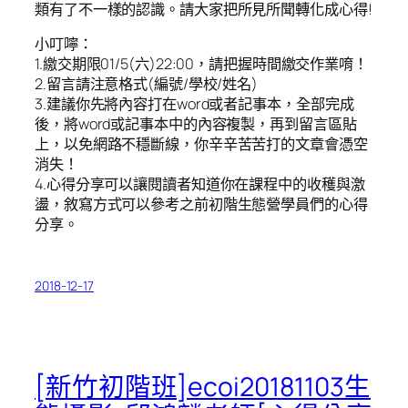
類有了不一樣的認識。請大家把所見所聞轉化成心得!
小叮嚀：
1.繳交期限01/5(六)22:00，請把握時間繳交作業唷！
2.留言請注意格式(編號/學校/姓名)
3.建議你先將內容打在word或者記事本，全部完成
後，將word或記事本中的內容複製，再到留言區貼
上，以免網路不穩斷線，你辛辛苦苦打的文章會憑空
消失！
4.心得分享可以讓閱讀者知道你在課程中的收穫與激
盪，敘寫方式可以參考之前初階生態營學員們的心得
分享。
2018-12-17
[新竹初階班]ecoi20181103生