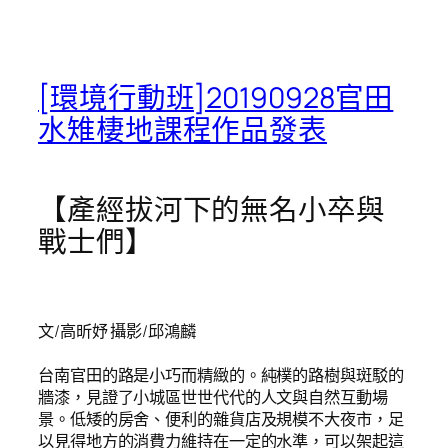
[環境行動班]20190928官田
水雉棲地課程作品發表
【產經拔河下的無名小卒與
戰士們】
文/高昕妤 攝影/邱鴻麟
台南官田的路是小巧而精緻的。純樸的路樹與斑駁的
牆漆，見證了小城區世世代代的人文與自然互動場
景。低矮的房舍、便利的雜貨店及規模不大夜市，足
以見得地方的消費力維持在一定的水準，可以架起這