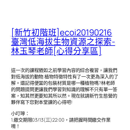
[新竹初階班]ecoi20190216
臺灣低海拔生物資源之探索-
林玉琴老師[心得分享區]
這一次的課程猶如之前學習內容的綜合複習，讓我們
對低海拔的動物.植物特徵特性有了一次更為深入的了
解。還記得便當的包裝材質是哪一種植物嗎?林老師
的問題提問更讓我們學習到知識的理解不只有單一答
案，知其然更要知其所以然。現在就請新竹生態營的
夥伴寫下您對本堂課的心得吧!
小叮嚀：
1.繳交期限03/13(三)22:00，請把握時間繳交作業
唷！