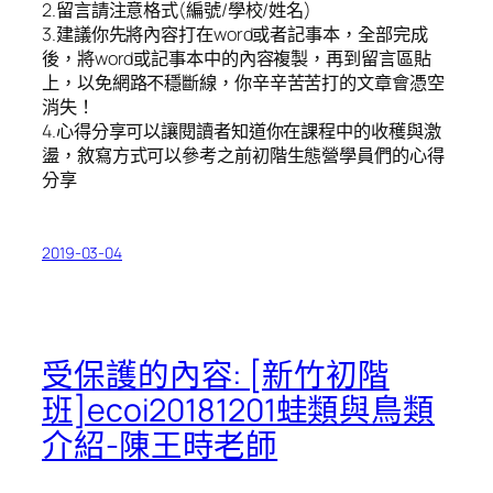
2.留言請注意格式(編號/學校/姓名)
3.建議你先將內容打在word或者記事本，全部完成
後，將word或記事本中的內容複製，再到留言區貼
上，以免網路不穩斷線，你辛辛苦苦打的文章會憑空
消失！
4.心得分享可以讓閱讀者知道你在課程中的收穫與激
盪，敘寫方式可以參考之前初階生態營學員們的心得
分享
2019-03-04
受保護的內容: [新竹初階
班]ecoi20181201蛙類與鳥類
介紹-陳王時老師